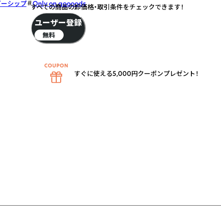
ダーシップ
Only on goooods
すべての商品の卸価格・取引条件をチェックできます！
ユーザー登録
無料
すぐに使える5,000円クーポンプレゼント！