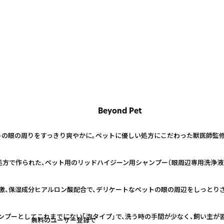
Beyond Pet
トの眼の周りをすっきり爽やかに。ペットに優しい処方にこだわった獣医師監修
処方で作られた、ペット用のリッドハイジーン用シャンプー（眼周辺専用洗浄液
激、保湿成分ヒアルロン酸配合で、デリケートなペットの眼の周辺をしっとりさ
ンプーとしてこれまでにない「泡タイプ」で、洗う時の手間が少なく、飼い主が
無料のユーザー登録で