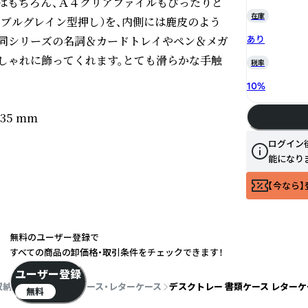
はもちろん、Ａ４クリアファイルもぴったりと
在庫
S(ペブルグレイン型押し）を、内側には鹿皮のよう
同シリーズの名詞＆カードトレイやペン＆メガ
あり
しゃれに飾ってくれます。とても滑らかな手触
税率
10
%
35 mm

ログイン
能になり
【今なら】
無料のユーザー登録で
すべての商品の卸価格・取引条件をチェックできます！
ユーザー登録
収納・整理用品
書類ケース・レターケース
デスクトレー 書類ケース レターケース
無料