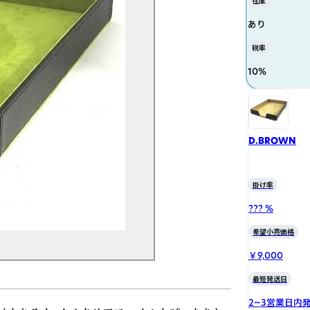
在庫
あり
税率
10
%
D.BROWN
掛け率
??? %
希望小売価格
￥9,000
最短発送日
2~3営業日内