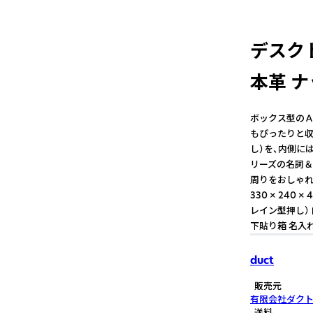
デスク
本革 ナ
ボックス型のＡ
もぴったりと収納
し）を、内側に
リーズの名詞＆
周りをおしゃれ
330 × 240 ×
レイン型押し） 
下貼り箱 名入れ
duct
販売元
有限会社ダク
送料