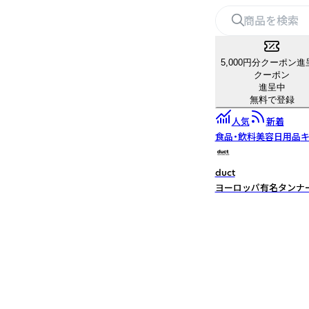
5,000円分クーポン進
クーポン
進呈中
無料で登録
人気
新着
食品・飲料
美容
日用品
キ
duct
ヨーロッパ有名タンナ