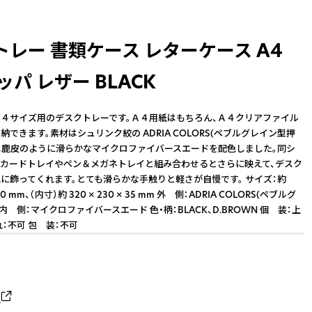
トレー 書類ケース レターケース A4
ッパ レザー BLACK
４サイズ用のデスクトレーです。Ａ４用紙はもちろん、Ａ４クリアファイル
できます。素材はシュリンク絞の ADRIA COLORS(ペブルグレイン型押
は鹿皮のように滑らかなマイクロファイバースエードを配色しました。同シ
カードトレイやペン＆メガネトレイと組み合わせるとさらに映えて、デスク
に飾ってくれます。とても滑らかな手触りと軽さが自慢です。 サイズ：約
 40 mm、（内寸）約 320 × 230 × 35 mm 外 側：ADRIA COLORS(ペブルグ
内 側：マイクロファイバースエード 色・柄：BLACK、D.BROWN 個 装：上
：不可 包 装：不可
ト