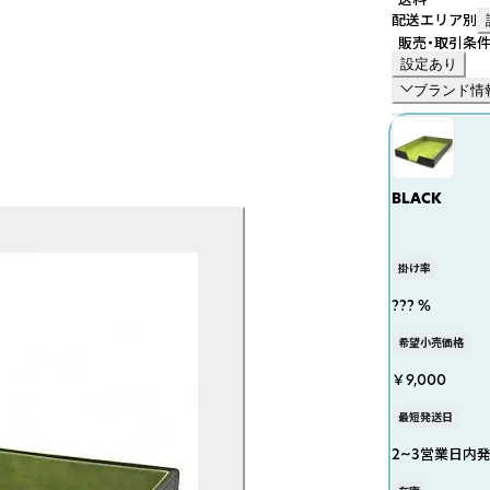
配送エリア別
販売・取引条
設定あり
ブランド情
BLACK
掛け率
??? %
希望小売価格
￥9,000
最短発送日
2~3営業日内