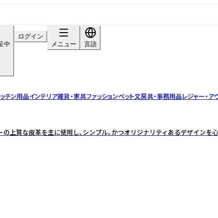
ログイン
呈中
メニュー
言語
ッチン用品
インテリア雑貨・家具
ファッション
ペット
文房具・事務用品
レジャー・ア
ーの上質な皮革を主に使用し、シンプル、かつオリジナリティあるデザインを心