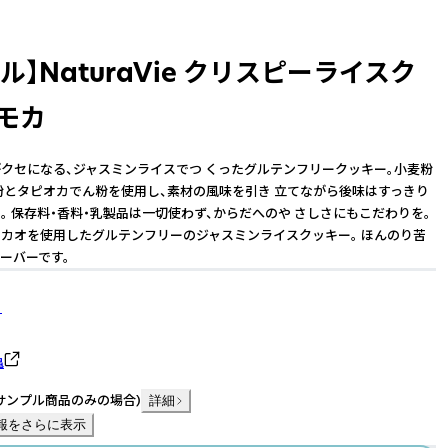
ル】NaturaVie クリスピーライスク
 モカ
クセになる、ジャスミンライスでつ くったグルテンフリークッキー。小麦粉
粉とタピオカでん粉を使用し、素材の風味を引き 立てながら後味はすっきり
。 保存料・香料・乳製品は一切使わず、からだへのや さしさにもこだわりを。
カオを使用したグルテンフリーのジャスミンライスクッキー。 ほんのり苦
ーバーです。
】
亀
サンプル商品のみの場合
)
詳細
報をさらに表示