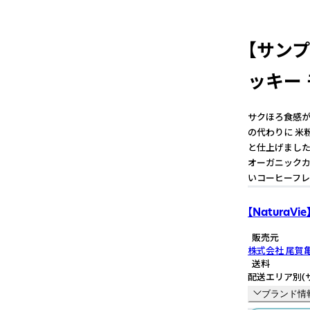
【サンプ
ッキー
サクほろ食感が
の代わりに 米
と仕上げました
オーガニックカ
いコーヒーフレ
【NaturaVie
販売元
株式会社 尾賀
送料
配送エリア別
(
ブランド情