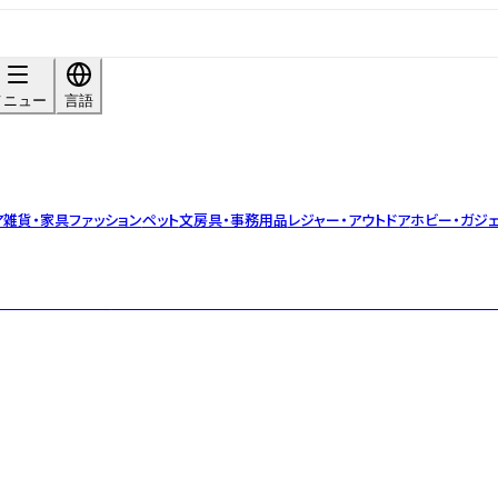
メニュー
言語
ア雑貨・家具
ファッション
ペット
文房具・事務用品
レジャー・アウトドア
ホビー・ガジェ
材にこだわった“ちょっといいもの”がたくさんあります。 そんな海外のプチ