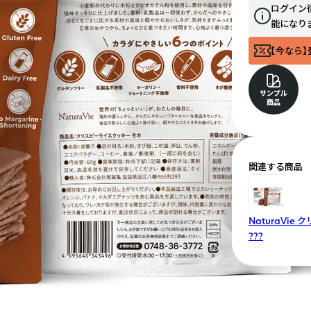
ログイン
能になり
【今なら】
サンプル
商品
関連する商品
NaturaVi
???