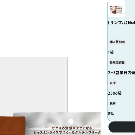
【サンプル】Na
購入数制限
1袋
最短発送日
2~3営業日内
在庫
2386袋
税率
8
%