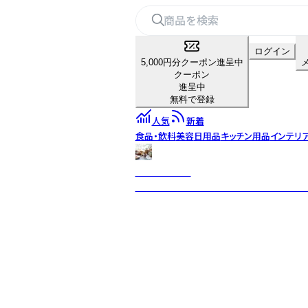
ログイン
5,000円分クーポン進呈中
クーポン
進呈中
無料で登録
人気
新着
食品・飲料
美容
日用品
キッチン用品
インテリ
【NaturaVie】
世界には、気取らず手に取りやすいのに、素