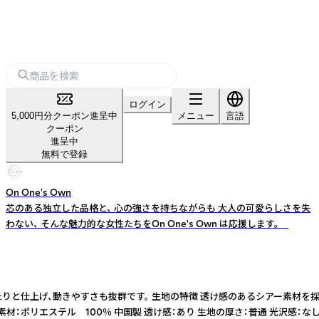
ログイン
5,000円分クーポン進呈中
メニュー
言語
クーポン
進呈中
無料で登録
On One's Own
芯のある独立した品格と、 心の強さを持ちながらも 大人の可愛らしさを失
わない、 そんな魅力的な女性たちをOn One's Own は応援します。
と仕上げ、動きやすさも抜群です。 生地の特徴 透け感のあるシアー素材を採
 素材：ポリエステル 100％ 中国製 透け感：あり 生地の厚さ：普通 光沢