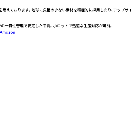
を考えております。 地球に負担の少ない素材を積極的に採用したり、アップサ
の一貫性管理で安定した品質。 小ロットで迅速な生産対応が可能。
 Amazon