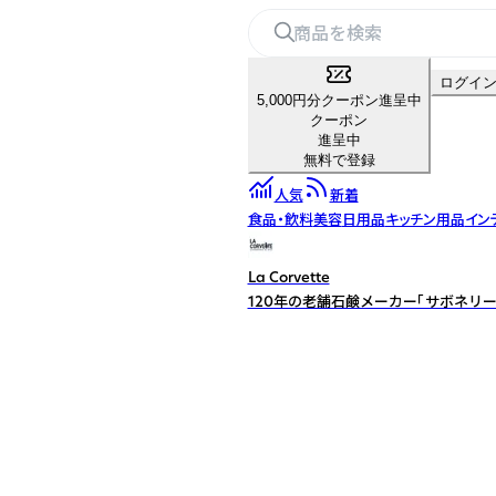
ログイ
5,000円分クーポン進呈中
クーポン
進呈中
無料で登録
人気
新着
食品・飲料
美容
日用品
キッチン用品
イン
La Corvette
120年の老舗石鹸メーカー「サボネリー