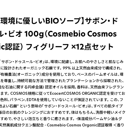
と環境に優しいBIOソープ】サボン・ド
ビオ 100g（Cosmebio Cosmos
nic認証） フィグリーフ ×12点セット
tteの「サボン・ドゥスール・ビオ」は、環境に配慮し、お肌へのやさしさと肌なじみ
に設計されたオーガニック石鹸です。 99% 以上天然由来成分で構成され、
が有機農法(オーガニック）成分を使用しており、ベースのパームオイルは、環
を尊重し、持続可能な方法で管理されたプランテーションから採取された、
続可能な石油に関する円卓会議) 認定オイルを採用。香料は、天然由来フレグラン
す。 COSMOS規格に従ってEcocertCOSMOS ORGANIC認定を受けてお
着色料、パラベン、EDTAを使用していないことが保証されています。 この、フ
地よい石鹸” という意味の「サボン・ドゥスール・ビオ」は、すべての肌タイプ
毎日のお肌のクレンジングにおすすめです。体はもちろん、洗顔や軽いメイク
すめで、やさしい泡立ちと香りに癒されます。 -保湿成分パームヤシ油＆グ
然美肌成分クエン酸配合 - Cosmebio Cosmos Organic認証取得 ＜香り