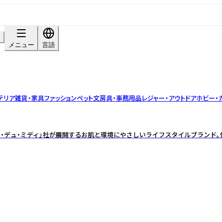
ン
メニュー
言語
テリア雑貨・家具
ファッション
ペット
文房具・事務用品
レジャー・アウトドア
ホビー・
・デュ・ミディ」社が展開するお肌と環境にやさしいライフスタイルブランド。伝統