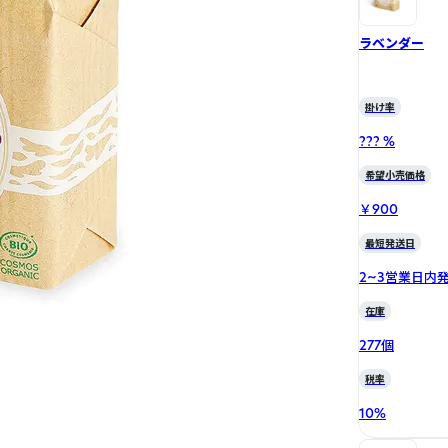
ラベンダー
掛け率
??? %
希望小売価格
￥900
最短発送日
2~3営業日内
在庫
277個
税率
10
%