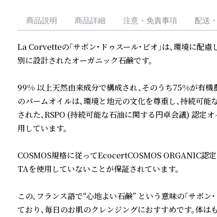
商品説明
商品詳細
注意・免責事項
配送
La Corvetteの「サボン・ドゥスール・ビオ」は、環境
別に設計されたオーガニック石鹸です。

99% 以上天然由来成分で構成され、そのうち75%が有機
のパームオイルは、環境と地元の文化を尊重し、持続可能
された、RSPO (持続可能な石油に関する円卓会議) 認
用しています。

COSMOS規格に従ってEcocertCOSMOS ORGANI
TAを使用していないことが保証されています。

この、フランス語で“心地よい石鹸” という意味の「サボン
ており、毎日のお肌のクレンジングにおすすめです。体は