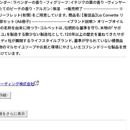
ベンダー：ラベンダーの香り ・フィグリーフ：イチジクの葉の香り ・ヴィンヤー
ピーチの香り ・アルガン：保湿 →販売終了 ------------------------ ※
ーフレット(有償）をご用意しています。 商品名：【販促品】La Corvette リ
ット (A6冊子) ------------------------ <ブランド説明＞ オリーブオイル
の名称を由来に持つラ・コルベットは、伝統的な基準を守り、本物の「サボ
イユ」を製造する数少ない製造社として、120年以上の歴史を重ねてきたサボ
ミディ社が展開するライフスタイルブランド。基準が守られていない模倣品
物のマルセイユソープやお肌と環境にやさしいエコフレンドリーな製品を世
けています。
レーディング株式会社
詳細
件
報をさらに表示