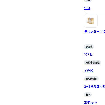
税率
10
%
ラベンダー ×1
掛け率
??? %
希望小売価格
￥900
最短発送日
2~3営業日内
在庫
23ロット