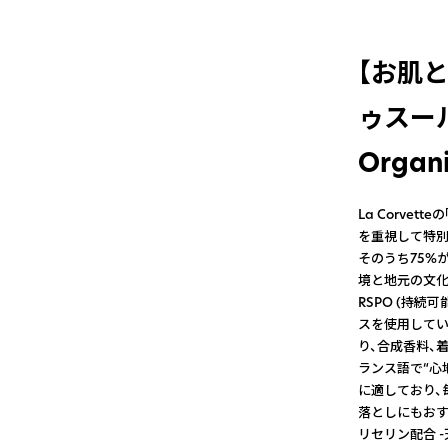
【お肌
ゥスール・
Orga
La Corve
を重視して特別
そのうち75%
境と地元の文化
RSPO (持
スを使用していま
り、合成香料、
ランス語で“心
に適しており、
落としにもおす
リセリン配合 -天