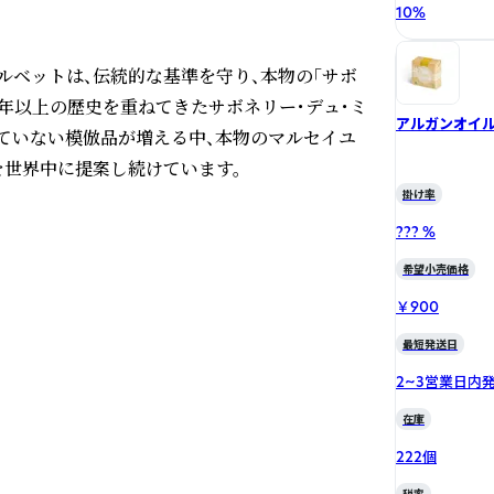
10
%
ルベットは、伝統的な基準を守り、本物の「サボ
0年以上の歴史を重ねてきたサボネリー・デュ・ミ
アルガンオイ
ていない模倣品が増える中、本物のマルセイユ
世界中に提案し続けています。
掛け率
??? %
希望小売価格
￥900
最短発送日
2~3営業日内
在庫
222個