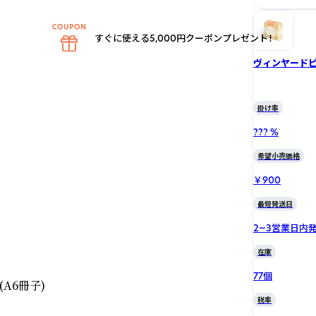
すぐに使える5,000円クーポンプレゼント！
ヴィンヤード
掛け率
??? %
希望小売価格
￥900
最短発送日
2~3営業日内
在庫


77個
A6冊子)

税率