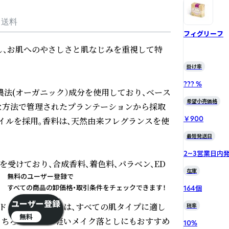
・送料
フィグリーフ
に配慮し、お肌へのやさしさと肌なじみを重視して特
掛け率
??? %
農法(オーガニック）成分を使用しており、ベース
希望小売価格
な方法で管理されたプランテーションから採取
￥900
定オイルを採用。香料は、天然由来フレグランスを使
最短発送日
2~3営業日内
C認定を受けており、合成香料、着色料、パラベン、ED
在庫
無料のユーザー登録で
すべての商品の卸価格・取引条件をチェックできます！
164個
ユーザー登録
・ドゥスール・ビオ」は、すべての肌タイプに適し
税率
無料
もちろん、洗顔や軽いメイク落としにもおすすめ
10
%