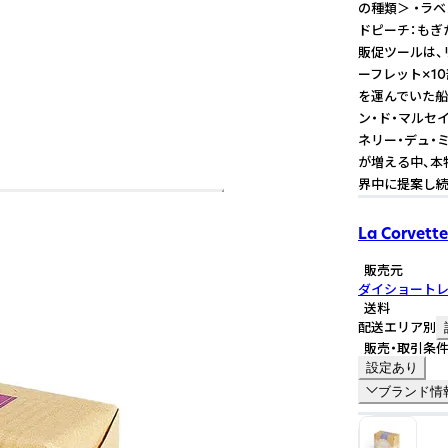
の種類＞ ・ラ
ドピーチ：もぎたての
販促ツールは、リ
ーフレット×10部セ
を運んでいた船
ン・ド・マルセ
ネリー・デュ・
が増える中、本
界中に提案し続
La Corvette
販売元
ダイショート
送料
配送エリア別
販売・取引条
設定あり
ブランド情