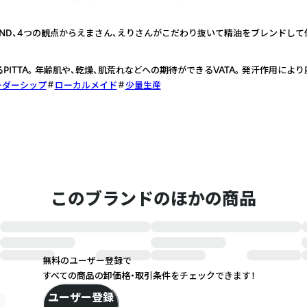
R、BLEND、4つの観点からえまさん、えりさんがこだわり抜いて精油をブレンドし
ITTA。 年齢肌や、乾燥、肌荒れなどへの期待ができるVATA。 発汗作用によ
ーダーシップ
ローカルメイド
少量生産
このブランドのほかの商品
無料のユーザー登録で
すべての商品の卸価格・取引条件をチェックできます！
ユーザー登録