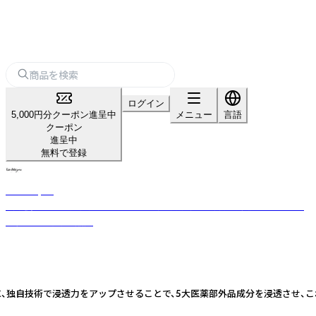
ログイン
5,000円分クーポン進呈中
メニュー
言語
クーポン
進呈中
無料で登録
La chicyou
製薬会社にて研究開発経験のある医師・薬剤師らが科学的根拠に基づくプ
ロダクトを開発・販売
に、独自技術で浸透力をアップさせることで、5大医薬部外品成分を浸透させ、