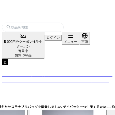
ログイン
5,000円分クーポン進呈中
メニュー
言語
クーポン
進呈中
無料で登録
GOTBAG.
エコでありながら実用的な商品を。「GOTBAG.」は海洋廃棄プラスチックを
回収＆リサイクルしたドイツ・マインツ発のリサイクルバッグブランド。
を兼ね備えたサステナブルバッグを開発しました。デイパック一つ生産するために