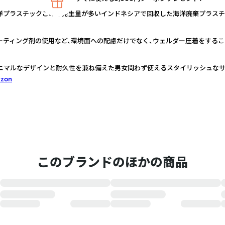
ASTIC” 海洋プラスチックごみの発生量が多いインドネシアで回収した海洋廃棄プ
ーティング剤の使用など、環境面への配慮だけでなく、ウェルダー圧着をするこ
ミニマルなデザインと耐久性を兼ね備えた男女問わず使えるスタイリッシュなサ
azon
このブランドのほかの商品