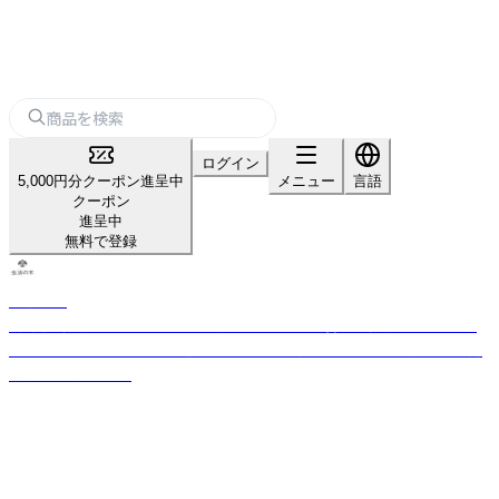
ログイン
5,000円分クーポン進呈中
メニュー
言語
クーポン
進呈中
無料で登録
生活の木
「自然」「健康」「楽しさ」のある生活を日本に提案・普及し続けてきた、ライ
フスタイルカンパニー。 厳選したハーブや精油などをもとに品質の高い商
品をお届けします。