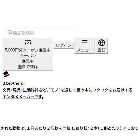
ログイン
5,000円分クーポン進呈中
メニュー
言語
クーポン
進呈中
無料で登録
B.brothers
文具・玩具・生活雑貨など、”モノ”を通じて世の中にワクワクをお届けする
エンタメメーカーです。
※型抜きされた動物は、１冊あたり２形状を同梱 しおり紐：２本（１冊あたり） 