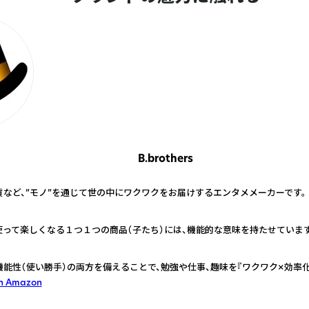
B.brothers
貨など、”モノ”を通じて世の中にワクワクをお届けするエンタメメーカーです。
って楽しくなる１つ１つの商品（子たち）には、機能的な意味を持たせています
機能性（使い勝手）の両方を備えることで、勉強や仕事、趣味を『ワクワク×効率
on Amazon