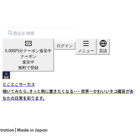
ログイン
5,000円分クーポン進呈中
メニュー
言語
クーポン
進呈中
無料で登録
とことこサーカス
覗いてみたら、きっと側に置きたくなる・・・ 世界一かわいいネコ雑貨があ
なたの日常を彩ります。
n | Made in Japan