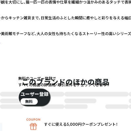
界観を大切にし、猫一匹一匹の表情や仕草を繊細かつ温かみのあるタッチで表
ーからキッチン雑貨まで、日常生活のふとした瞬間に癒やしと彩りを与える幅
や美術館モチーフなど、大人の女性も持ちたくなるストーリー性の高いシリー
く
無料のユーザー登録で
このブランドのほかの商品
すべての商品の卸価格・取引条件をチェックできます！
ユーザー登録
無料
すぐに使える5,000円クーポンプレゼント！