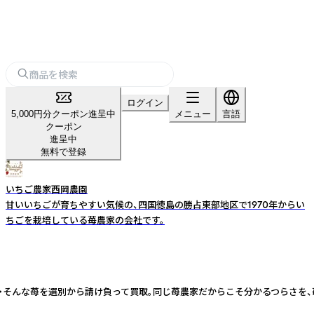
ログイン
5,000円分クーポン進呈中
メニュー
言語
クーポン
進呈中
無料で登録
いちご農家西岡農園
甘いいちごが育ちやすい気候の、四国徳島の勝占東部地区で1970年からい
ちごを栽培している苺農家の会社です。
・・そんな苺を選別から請け負って買取。同じ苺農家だからこそ分かるつらさを、