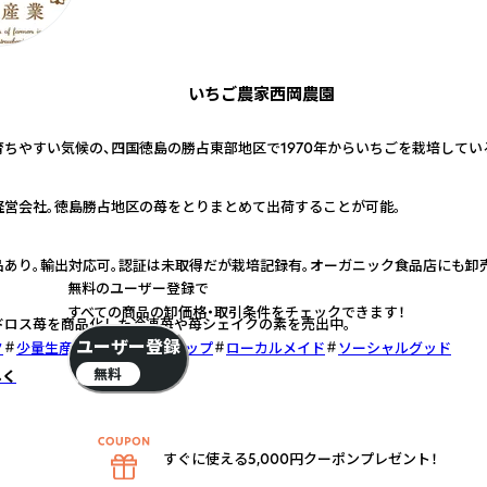
いちご農家西岡農園
ちやすい気候の、四国徳島の勝占東部地区で1970年からいちごを栽培してい
経営会社。徳島勝占地区の苺をとりまとめて出荷することが可能。
品あり。輸出対応可。認証は未取得だが栽培記録有。オーガニック食品店にも卸
無料のユーザー登録で
すべての商品の卸価格・取引条件をチェックできます！
ドロス苺を商品化した冷凍苺や苺シェイクの素を売出中。
ユーザー登録
ク
少量生産
女性リーダーシップ
ローカルメイド
ソーシャルグッド
無料
しく
すぐに使える5,000円クーポンプレゼント！