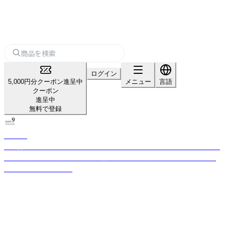
ログイン
5,000円分クーポン進呈中
メニュー
言語
クーポン
進呈中
無料で登録
HUNT9
世界各地の素材と異文化を融合し、意図した不完全さで新しい物語を提案。
感性を揺さぶるディスコードと洗練を両立し、空間に新しい魅力を生むイ
ンテリアブランドです。