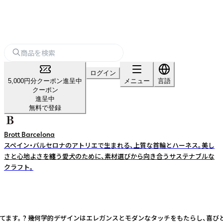
ログイン
5,000円分クーポン進呈中
メニュー
言語
クーポン
進呈中
無料で登録
Brott Barcelona
スペイン・バルセロナのアトリエで生まれる、上質な首輪とハーネス。美し
さと心地よさを纏う愛犬のために、素材選びから向き合うサステナブルな
クラフト。
ます。 ? 幾何学的デザインはエレガンスとモダンなタッチをもたらし、喜びと