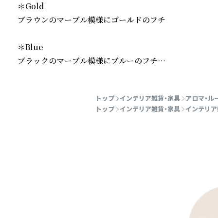
＊Gold

ブラウンのマーブル模様にゴールドのフチ

＊Blue

ブラックのマーブル模様にブルーのフチ

続きを読む
トップ
インテリア雑貨・家具
アロマ・ル
模様は一点一点異なります。

トップ
インテリア雑貨・家具
インテリア
【 おすすめの使い方 】

✔︎ベッドサイドに置いて、睡眠のお供に

✔︎デスクに置いて仕事中の気分転換用に

✔︎お気に入りのスペースに置いて、インテリア小物のひと