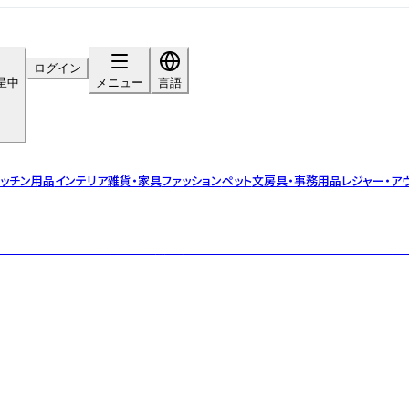
ログイン
呈中
メニュー
言語
ッチン用品
インテリア雑貨・家具
ファッション
ペット
文房具・事務用品
レジャー・ア
で心地よいくつろぎ時間を " 天然精油のピローミスト&アロマストーンのお店「FU