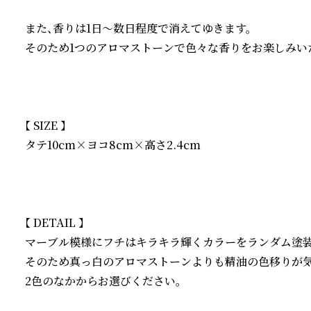
また、香りは1日〜数日程度で消えてゆきます。

そのため1つのアロマストーンで色々な香りをお楽しみいた
【 SIZE 】

タテ10cm×ヨコ8cm×高さ2.4cm

【 DETAIL 】

マーブル模様にフチはキラキラ輝くカラーをランダム塗装し
そのため真っ白のアロマストーンよりも精油の色移りが気
2色のなかからお選びください。
