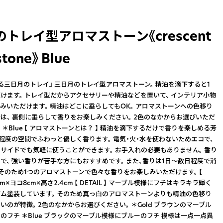
トレイ型アロマストーン《crescent
tone》 Blue
る三日月のトレイ』 三日月のトレイ型アロマストーン。 精油を滴下すると1
けます。 トレイ型だからアクセサリーや精油などを置いて、 インテリア小物
みいただけます。 精油はどこに垂らしてもOK。 アロマストーンへの色移り
は、 裏側に垂らして香りをお楽しみください。 2色のなかからお選びいただ
ld ＊Blue 【 アロマストーンとは？ 】 精油を滴下するだけで香りを楽しめる芳
m程度の空間でふわっと優しく香ります。 電気・火・水を使わないためエコで、
サイドでも気軽に使うことができます。 お手入れの必要もありません。 香り
で、 強い香りが苦手な方にもおすすめです。 また、香りは1日〜数日程度で消
 そのため1つのアロマストーンで色々な香りをお楽しみいただけます。 【
10cm×ヨコ8cm×高さ2.4cm 【 DETAIL 】 マーブル模様にフチはキラキラ輝く
ム塗装しています。 そのため真っ白のアロマストーンよりも精油の色移り
いのが特徴。 2色のなかからお選びください。 ＊Gold ブラウンのマーブル
のフチ ＊Blue ブラックのマーブル模様にブルーのフチ 模様は一点一点異