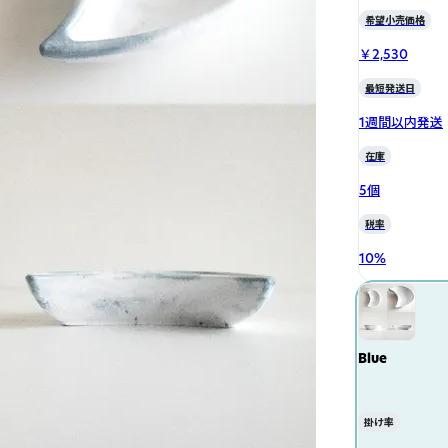
希望小売価格
￥2,530
最短発送日
1週間以内発送
在庫
5個
税率
10
%
Blue
掛け率