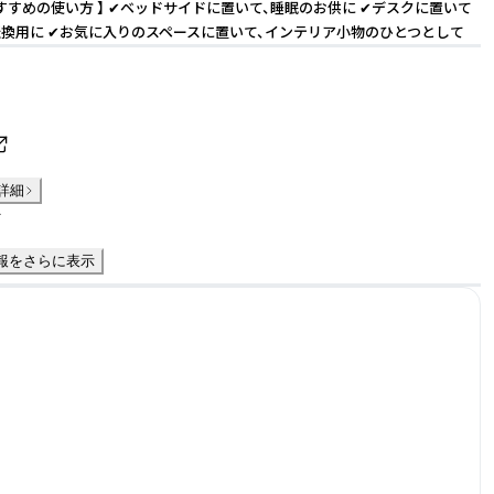
おすすめの使い方 】 ✔︎ベッドサイドに置いて、睡眠のお供に ✔︎デスクに置いて
換用に ✔︎お気に入りのスペースに置いて、インテリア小物のひとつとして
詳細
件
報をさらに表示