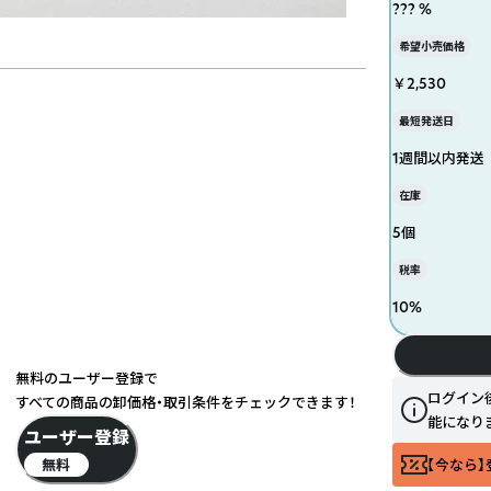
??? %
希望小売価格
￥2,530
最短発送日
1週間以内発送
在庫
5個
税率
10
%
無料のユーザー登録で
ログイン
すべての商品の卸価格・取引条件をチェックできます！
能になり
ユーザー登録
無料
【今なら】