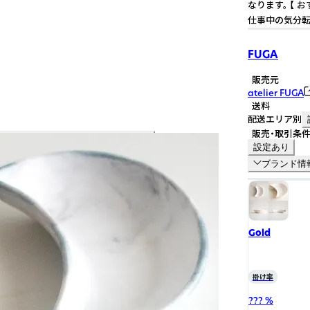
なります。 【 
仕事中の気分転
FUGA
販売元
atelier FUGA
送料
配送エリア別
販売・取引条
設定あり
ブランド情
Gold
掛け率
??? %