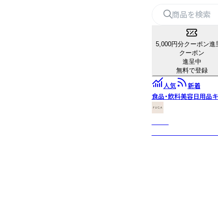
5,000円分クーポン進
クーポン
進呈中
無料で登録
人気
新着
食品・飲料
美容
日用品
キ
FUGA
" 忙しい毎日にアロマ