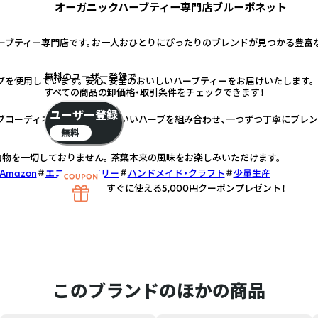
オーガニックハーブティー専門店ブルーボネット
ーブティー専門店です。お一人おひとりにぴったりのブレンドが見つかる豊富
無料のユーザー登録で
を使用しています。 安心、安全のおいしいハーブティーをお届けいたします。
すべての商品の卸価格・取引条件をチェックできます！
ユーザー登録
ブコーディネーターが、相性のいいハーブを組み合わせ、一つずつ丁寧にブレン
無料
加物を一切しておりません。 茶葉本来の風味をお楽しみいただけます。
 Amazon
エコフレンドリー
ハンドメイド・クラフト
少量生産
すぐに使える5,000円クーポンプレゼント！
このブランドのほかの商品