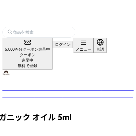
ログイン
5,000円分クーポン進呈中
メニュー
言語
クーポン
進呈中
無料で登録
カリス成城
厳選された世界からの約350種のハーブと約140種の精油を直輸入。国産品
の拡大取り扱いと独自ブレンド実績。品質管理は風力・磁力選別機などを使
用し、味と香りを確保
ニック オイル 5ml