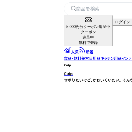
ログイン
5,000円分クーポン進呈中
クーポン
進呈中
無料で登録
人気
新着
食品・飲料
美容
日用品
キッチン用品
イン
Cuip
サボりたいけど、かわいくいたい。 そ