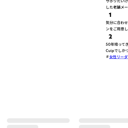
サボりたいけ
した老舗メー
1
気分に合わせ
ンをご用意し
2
50年培って
Cuipでし
女性リーダ