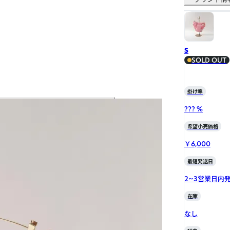
S
SOLD OUT
掛け率
??? %
希望小売価格
￥6,000
最短発送日
2~3営業日内
在庫
なし