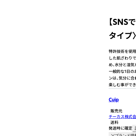
【SNS
タイプ〉
特許技術を使用
した肌ざわりで
め、水分と湿気
一般的な1日の
ンは、気分に合
楽しむ事ができ
Cuip
販売元
チーカス株式
送料
発送時に確定
ブランド情