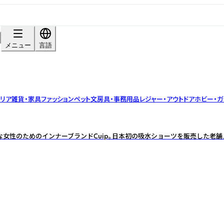
メニュー
言語
テリア雑貨・家具
ファッション
ペット
文房具・事務用品
レジャー・アウトドア
ホビー・ガ
んな女性のためのインナーブランドCuip。日本初の吸水ショーツを販売した老