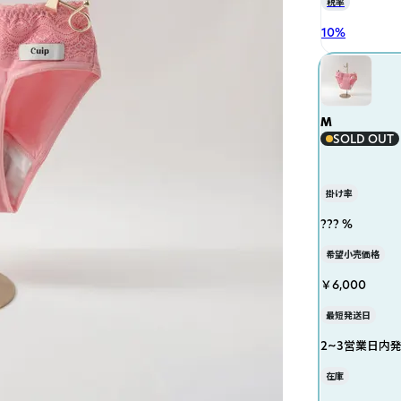
税率
10
%
M
SOLD OUT
掛け率
??? %
希望小売価格
￥6,000
最短発送日
2~3営業日内
在庫