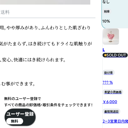
なし
税率
・送料
10
%
用。やや厚みがあり、ふんわりとした肌ざわり
気がたまらず、はき続けてもドライな肌触りが
L
SOLD OUT
、安心、快適にはき続けられます。

掛け率
??? %
む事ができます。

希望小売価格
無料のユーザー登録で
￥6,000
すべての商品の卸価格・取引条件をチェックできます！
最短発送日
ユーザー登録
無料
2~3営業日内