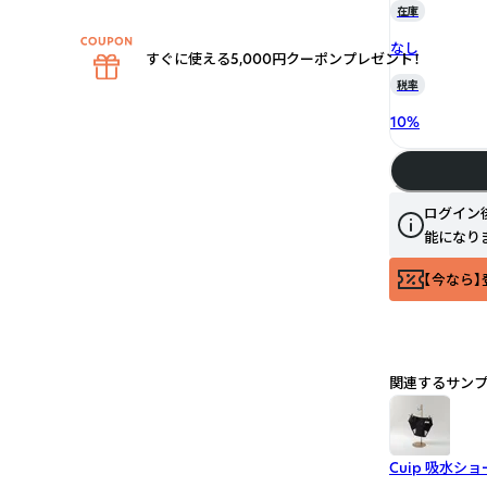
在庫
なし
すぐに使える5,000円クーポンプレゼント！
税率
10
%
ログイン
能になり
【今なら】
関連するサン
Cuip 吸水シ