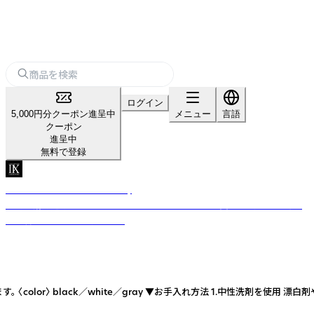
ログイン
5,000円分クーポン進呈中
メニュー
言語
クーポン
進呈中
無料で登録
Canis Familiaris Laboratory
日常に溶け込む思いやりのあるデザインで、あなたと愛する「小さな家族」
との暮らしを、より良いもへ。
〉 black／white／gray ▼お手入れ方法 1.中性洗剤を使用 漂白