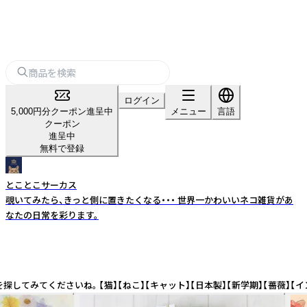
ログイン
5,000円分クーポン進呈中
メニュー
言語
クーポン
進呈中
無料で登録
とことこサーカス
覗いてみたら、きっと側に置きたくなる・・・ 世界一かわいいネコ雑貨があ
なたの日常を彩ります。
ャット】【日本製】【新学期】【薔薇】【インバウンド】 Cat Goods ? Kawaii