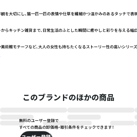
界観を大切にし、猫一匹一匹の表情や仕草を繊細かつ温かみのあるタッチで表
ーからキッチン雑貨まで、日常生活のふとした瞬間に癒やしと彩りを与える幅
や美術館モチーフなど、大人の女性も持ちたくなるストーリー性の高いシリー
く
このブランドのほかの商品
無料のユーザー登録で
すべての商品の卸価格・取引条件をチェックできます！