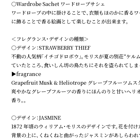
〇Wardrobe Sachet ワードローブサシェ

ワードローブの中に掛けることで、衣類もほのかに香るワ
に飾ることで香る絵画として楽しむことが出来ます。

＜フレグランス・デザインの種類＞

〇デザイン：STRAWBERRY THIEF

不動の人気柄「イチゴドロボウ」。モリスが夏の別荘“ケル
ていたところ、食いしん坊の鳥たちにそれを盗られてしまっ
▶fragrance

Grapefruit Musk & Heliotrope グレープフルー
爽やかなグレープフルーツの香りにほんのりと甘いヘリオトロ
香り。。

〇デザイン：JASMINE

1872 年頃のウィリアム・モリスのデザインです。花を
背景の上に、くねくねと曲がったジャスミンがあしらわれて