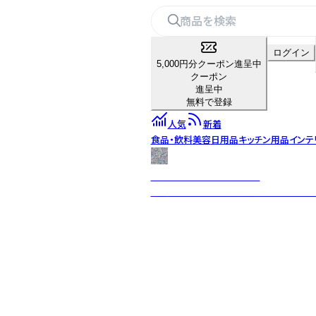
ログイン
5,000円分クーポン進呈中
クーポン
進呈中
無料で登録
人気
新着
食品・飲料
美容
日用品
キッチン用品
インテ
RETELLINGS OF CLASSIC
「モダンデザインの父」と呼ばれる「アー