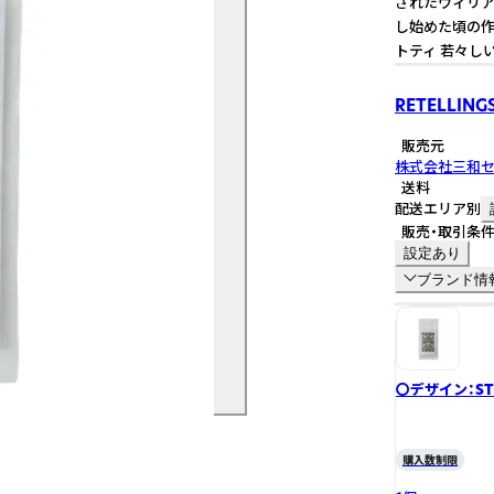
されたウィリア
し始めた頃の作品で
トティ 若々し
RETELLINGS
販売元
株式会社三和
送料
配送エリア別
販売・取引条
設定あり
ブランド情
〇デザイン：STRA
グレープフル
購入数制限