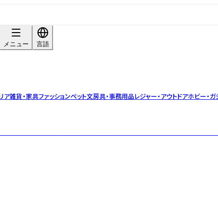
メニュー
言語
リア雑貨・家具
ファッション
ペット
文房具・事務用品
レジャー・アウトドア
ホビー・ガ
ツ・アンド・クラフツ運動」の先駆者、ウィリアム・モリスの代表的なボタニカ