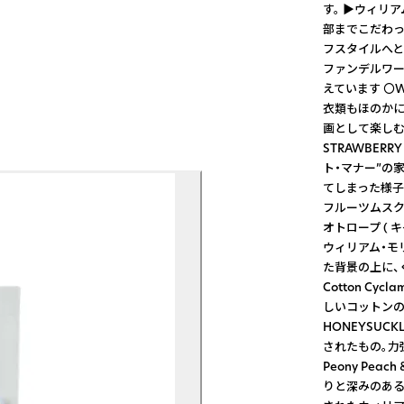
す。 ▶ウィリ
部までこだわっ
フスタイルへと
ファンデルワー
えています 〇W
衣類もほのかに
画として楽しむ
STRAWBER
ト・マナー”の
てしまった様子を描い
フルーツムスク
オトロープ ( キ
ウィリアム・モ
た背景の上に、く
Cotton C
しいコットンの
HONEYSUC
されたもの。力
Peony Pe
りと深みのある優