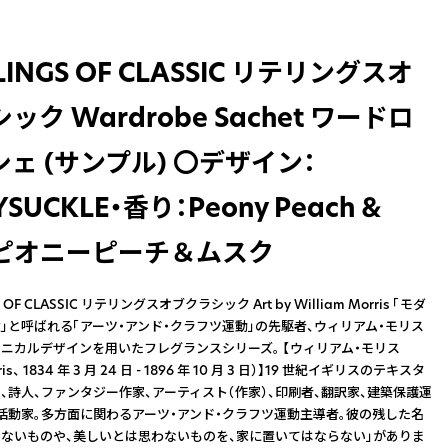
LINGS OF CLASSIC リテリングスオ
ック Wardrobe Sachet ワードロ
ェ (サンプル) 〇デザイン：
SUCKLE・香り：Peony Peach &
k ピオニーピーチ＆ムスク
S OF CLASSIC リテリングスオブクラシック Art by William Morris 「モダ
」と呼ばれる「アーツ・アンド・クラフツ運動」の先駆者、ウィリアム・モリス
ニカルデザインを用いたフレグランスシリーズ。 【ウィリアム・モリス
rris、 1834 年 3 月 24 日 - 1896 年 10 月 3 日）】19 世紀イギリスのテキスタ
、詩人、ファンタジー作家、アーティスト（作家）、印刷者、翻訳家、建築保護運
活動家。多方面に関わるアーツ・アンド・クラフツ運動主導者。彼の残した名
たないものや、美しいとは思わないものを、家に置いてはならない」がありま