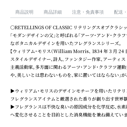
商品説明
商品詳細
注意・免責事項
配送
〇RETELLINGS OF CLASSIC リテリングスオブクラシック Art
「モダンデザインの父」と呼ばれる「アーツ・アンド・クラ
なボタニカルデザインを用いたフレグランスシリーズ。

【ウィリアム・モリス（William Morris、 1834 年 3 月 24
スタイルデザイナー、詩人、ファンタジー作家、アーティスト
主義活動家。多方面に関わるアーツ・アンド・クラフツ運動
や、美しいとは思わないものを、家に置いてはならない」があ
▶ウィリアム・モリスのデザインモチーフを用いたリテリ
フレグランスアイテムと厳選された香りが創り出す世界観
▶フレグランスは不快な臭いの原因成分を化学反応、水素
へ変化させることを目的とした消臭機能を兼ね備えていま