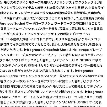
アム・モリスのデザインモチーフを用いたリテリングスオブクラシックは、細
たフレグランスアイテムと厳選された香りが創り出す世界観で、上質なライ
誘います。 ▶フレグランスは不快な臭いの原因成分を化学反応、水素結合、
ルス結合により、違う成分へ変化させることを目的とした消臭機能を兼ね備
ardrobe Sachet ワードローブサシェ ワードローブの中に掛けることで、
香るワードローブサシェ。ハンガーを畳み、写真立て等に飾ることで香る絵
ことが出来ます。 ＜フレグランス・デザインの種類＞ 〇デザイン：
RY THIEF 不動の人気柄「イチゴドロボウ」。モリスが夏の別荘“ケルムスコッ
家庭菜園でイチゴを育てていたところ、食いしん坊の鳥たちにそれを盗られ
た柄です。 ▶fragrance Grapefruit Musk & Heliotrope グレープ
＆ヘリオトロープ 爽やかなグレープフルーツの香りにほんのりと甘いヘリ
ダチルリソウ ) がミックスした香り。。 〇デザイン：JASMINE 1872 年頃の
リスのデザインです。花を付けたサンザシとその葉のデザインで一面覆われ
ねくねと曲がったジャスミンがあしらわれています。 ▶fragrance
yclamen & Cedar コットンシクラメン＆シダー 洗いたてのリネンを想わせる優
香りにシダーのスパイシーさがアクセントに加わった香り。 〇デザイン：
KLE 1883 年にモリスの末娘であるメイ・モリスによって壁紙としてデザイン
強く生長するスイカズラが優しいイメージで描かれています。 ▶fragrance
ach & Musk ピオニーピーチ＆ムスク 程よい甘さのフローラルなピオニーの香
しいムスクが合わさった香り。 〇デザイン：ACANTHUS 1875 年に発表