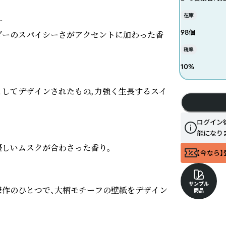
在庫


98個
ダーのスパイシーさがアクセントに加わった香
税率
10
%
紙としてデザインされたもの。力強く生長するスイ
ログイン
能になり
しいムスクが合わさった香り。

【今なら】
サンプル
な傑作のひとつで、大柄モチーフの壁紙をデザイン
商品