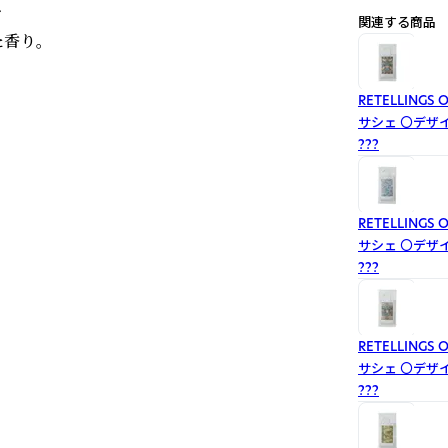


関連する商品
香り。
RETELLING
サシェ
〇デザイン
プフルーツム
???
RETELLING
サシェ
〇デザイン
ダー
???
RETELLING
サシェ
〇デザイン
ク
???