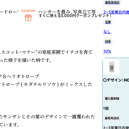
最短発送日
ードローブサシェ。ハンガーを畳み、写真立て等
2~3営業日内
すぐに使える5,000円クーポンプレゼント！
在庫
なし
税率
ムスコット・マナー”の家庭菜園でイチゴを育て
10
%
た様子を描いた柄です。

ツムスク＆ヘリオトロープ

〇デザイン：HON
ープ ( キダチルリソウ ) がミックスした
＆ムスク
購入数制限
1個
付けたサンザシとその葉のデザインで一面覆われた
最短発送日
います。

2~3営業日内