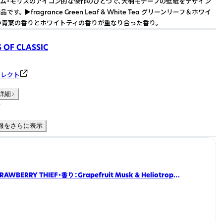
ム・モリスのアイコン的な傑作のひとつで、大柄モチーフの壁紙をデザイン
す。 ▶fragrance Green Leaf & White Tea グリーンリーフ＆ホワイ
い青葉の香りとホワイトティの香りが重なり合った香り。
 OF CLASSIC
セレクト
詳細
件
報をさらに表示
WBERRY THIEF・香り：Grapefruit Musk & Heliotrope
ーツムスク＆ヘリオトロープ