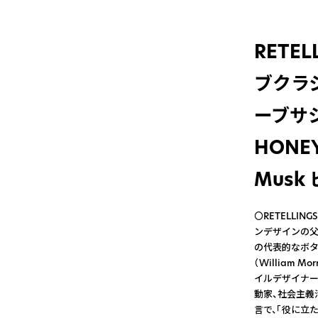
RETEL
ブクラシ
ーブサシ
HONEY
Mus
〇RETELLING
ンデザインの父
の代表的なボタ
（William Mo
イルデザイナー
動家、社会主義
言で、「役に立