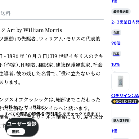
1個
最短発送日
・送料
2~3営業日内
 by William Morris 

在庫
フツ運動」の先駆者、ウィリアム・モリスの代表的
98個
税率
 日 - 1896 年 10 月 3 日）】19 世紀イギリスのテキ
（作家）、印刷者、翻訳家、建築保護運動家、社会
10
%
主導者。彼の残した名言で、「役に立たないもの
ります。

〇デザイン：JAS
ングスオブクラシックは、細部までこだわった
SOLD OUT
ン＆シダー
無料のユーザー登録で
で、上質なライフスタイルへと誘います。

すべての商品の卸価格・取引条件をチェックできます！
結合、ファンデルワールス結合により、違う成分
購入数制限
ユーザー登録
す

1個
無料