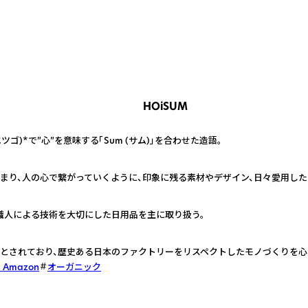
HOiSUM
(エツゴ)*で”心”を意味する「Sum (サム)」を合わせた造語。
まり、人の心で繋がっていくように、印象に残る素材やデザイン、日々愛用した
職人による技術を大切にした日用品を主に取り扱う。
とされており、歴史ある日本のファクトリーをリスペクトしたモノづくりを心
n Amazon
オーガニック