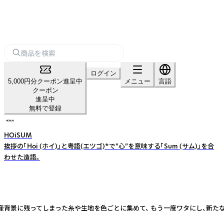
ログイン
5,000円分クーポン進呈中
メニュー
言語
クーポン
進呈中
無料で登録
HOiSUM
挨拶の「Hoi (ホイ)」と粤語(エツゴ)*で”心”を意味する「Sum (サム)」を合
わせた造語。
った糸や生地を色ごとに集めて、 もう一度ワタにし、新たな糸へ蘇らせています。 