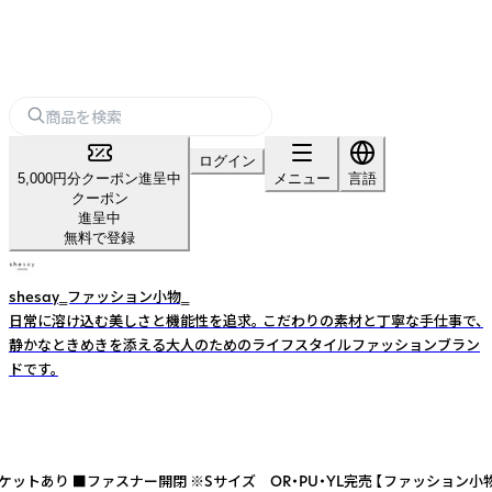
ログイン
5,000円分クーポン進呈中
メニュー
言語
クーポン
進呈中
無料で登録
shesay‗ファッション小物‗
日常に溶け込む美しさと機能性を追求。 こだわりの素材と丁寧な手仕事で、
静かなときめきを添える大人のためのライフスタイルファッションブラン
ドです。
■ファスナー開閉 ※Sサイズ OR・PU・YL完売 【ファッション小物】【S】