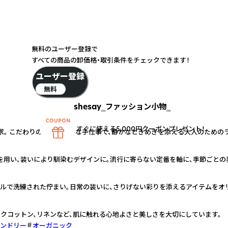
無料のユーザー登録で
すべての商品の卸価格・取引条件をチェックできます！
ユーザー登録
無料
shesay‗ファッション小物‗
すぐに使える5,000円クーポンプレゼント！
求。 こだわりの素材と丁寧な手仕事で、静かなときめきを添える大人のための
を用い、装いにより馴染むデザインに。流行に寄らない定番を軸に、季節ごとの
プルで洗練された佇まい。日常の装いに、さりげない彩りを添えるアイテムをオ
クコットン、リネンなど、肌に触れる心地よさと美しさを大切にしています。
ンドリー
オーガニック