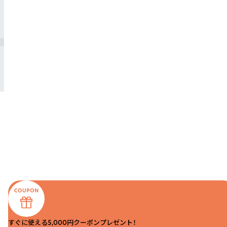
すぐに使える5,000円クーポンプレゼント！