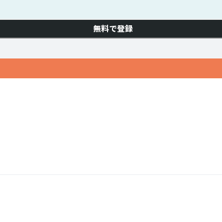
無料で登録