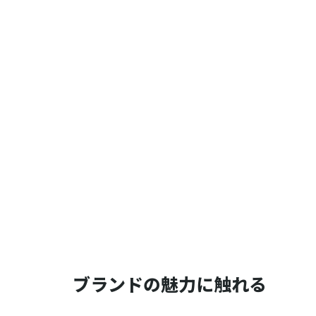
ブランドの魅力に触れる