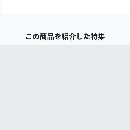
この商品を紹介した特集