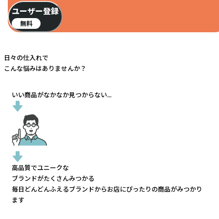
ユーザー登録
無料
日々の仕入れで
こんな悩みはありませんか？
いい商品がなかなか見つからない...
高品質でユニークな
ブランドがたくさんみつかる
毎日どんどんふえるブランドから
お店にぴったりの商品がみつかり
ます