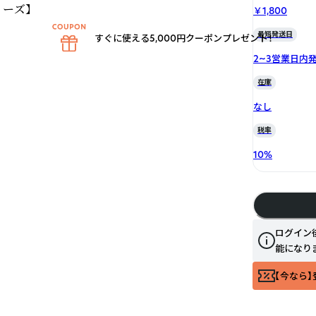
リーズ】
￥1,800
最短発送日
すぐに使える5,000円クーポンプレゼント！
2~3営業日内
在庫
なし
税率
10
%
ログイン
能になり
【今なら】