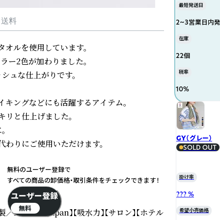
最短発送日
・送料
2~3営業日内
在庫
オルを使用しています。

22個
ラー2色が加わりました。

税率
シュな仕上がりです。

10
%
キングなどにも活躍するアイテム。

リと仕上げました。



GY（グレー）
わりにご使用いただけます。

SOLD OUT
無料のユーザー登録で
掛け率
すべての商品の卸価格・取引条件をチェックできます！
??? %
ユーザー登録
無料
ade in Japan】【吸水力】【サロン】【ホテル
希望小売価格