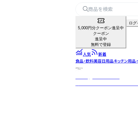
ログ
5,000円分クーポン進呈中
クーポン
進呈中
無料で登録
人気
新着
食品・飲料
美容
日用品
キッチン用品
shesay‗インテリア雑貨‗
暮らしを豊かにする“気づき”をカ