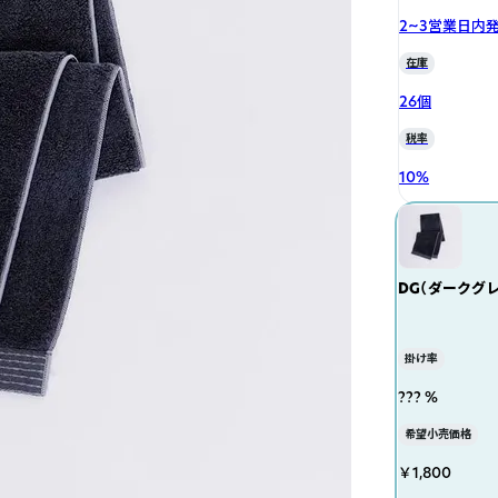
2~3営業日内
在庫
26個
税率
10
%
DG（ダークグレ
掛け率
??? %
希望小売価格
￥1,800