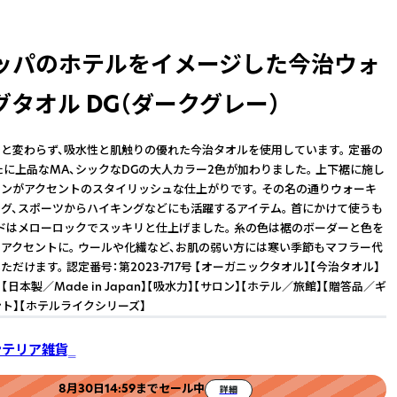
ッパのホテルをイメージした今治ウォ
グタオル DG（ダークグレー）
と変わらず、吸水性と肌触りの優れた今治タオルを使用しています。 定番の
たに上品なMA、シックなDGの大人カラー2色が加わりました。 上下裾に施し
ンがアクセントのスタイリッシュな仕上がりです。 その名の通りウォーキ
グ、スポーツからハイキングなどにも活躍するアイテム。 首にかけて使うも
ドはメローロックでスッキリと仕上げました。 糸の色は裾のボーダーと色を
アクセントに。 ウールや化繊など、お肌の弱い方には寒い季節もマフラー代
だけます。 認定番号：第2023-717号 【オーガニックタオル】【今治タオル】
【日本製／Made in Japan】【吸水力】【サロン】【ホテル／旅館】【贈答品／ギ
ント】【ホテルライクシリーズ】
インテリア雑貨‗
8月30日14:59までセール中
詳細