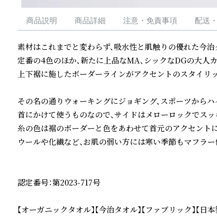
商品説明
商品詳細
注意・免責事項
配送
素材はこれまでと変わらず、吸水性と肌触りの優れた今治タ
定番の4色のほか、新たに上品なMA、シックなDGの大人カ
上下裾に施したボーダーラインがアクセントのスタイリッ
その名の通りウォーキングにジョギング、スポーツからハイ
首にかけて使うものなので、サイドはメローロックでスッキ
糸の色は裾のボーダーと色をあわせて首元のアクセントに。
ウールや化繊など、お肌の弱い方には寒い季節もマフラー代
認定番号：第2023-717号

【オーガニックタオル】【今治タオル】【ファブリック】【日本製／M