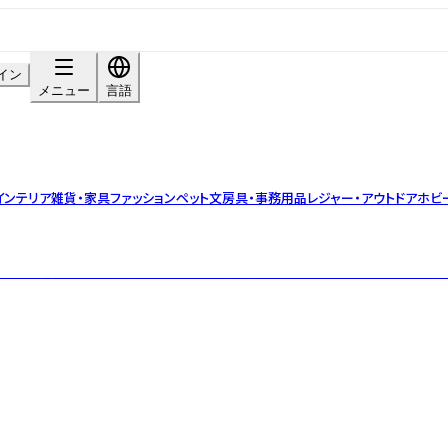
イン
メニュー
言語
インテリア雑貨・家具
ファッション
ペット
文房具・事務用品
レジャー・アウトドア
ホビ
タチに。 長く使える上質な素材と日常に寄り添うデザインを、オリジナルで展