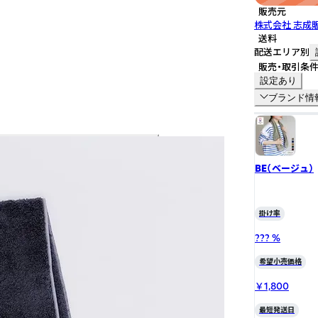
販売元
株式会社 志成
送料
配送エリア別
販売・取引条
設定あり
ブランド情
BE（ベージュ）
掛け率
??? %
希望小売価格
￥1,800
最短発送日