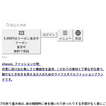
ログイン
5,000円分クーポン進呈中
メニュー
言語
クーポン
進呈中
無料で登録
shesay‗ファッション小物‗
日常に溶け込む美しさと機能性を追求。 こだわりの素材と丁寧な手仕事で、
静かなときめきを添える大人のためのライフスタイルファッションブラン
ドです。
は、傘の開閉時に骨を開いたり折ったりする手間がなく楽にご使用いただけます。 