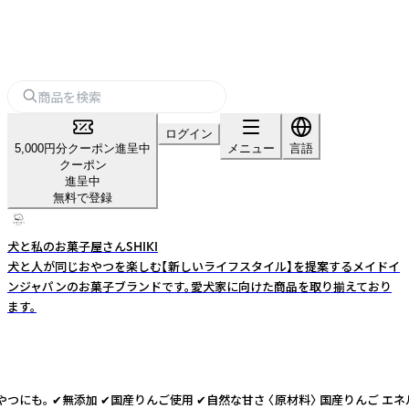
ログイン
5,000円分クーポン進呈中
メニュー
言語
クーポン
進呈中
無料で登録
犬と私のお菓子屋さんSHIKI
犬と人が同じおやつを楽しむ【新しいライフスタイル】を提案するメイドイ
ンジャパンのお菓子ブランドです。愛犬家に向けた商品を取り揃えており
ます。
国産りんご使用 ✔︎自然な甘さ 〈原材料〉 国産りんご エネルギー：約 380 