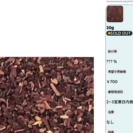
20g
SOLD OUT
掛け率
??? %
希望小売価格
￥700
最短発送日
2~3営業日内
在庫
なし
税率