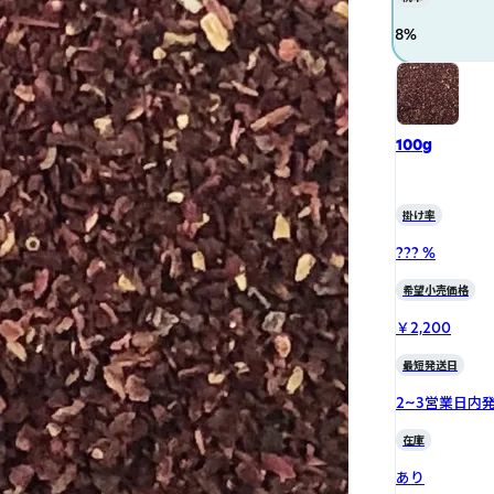
8
%
100g
掛け率
??? %
希望小売価格
￥2,200
最短発送日
2~3営業日内
在庫
あり