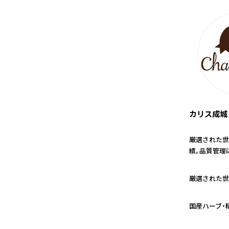
カリス成城
厳選された世
績。品質管理
1
厳選された世
2
国産ハーブ・
3