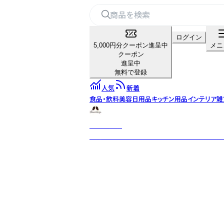
ログイン
5,000円分クーポン進呈中
メニ
クーポン
進呈中
無料で登録
人気
新着
食品・飲料
美容
日用品
キッチン用品
インテリア雑
カリス成城
厳選された世界からの約350種のハーブと約