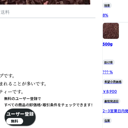
税率
・送料
8
%
500g
掛け率
??? %
です。

希望小売価格
れることが多いです。

ティーです。
￥8,900
無料のユーザー登録で
最短発送日
すべての商品の卸価格・取引条件をチェックできます！
2~3営業日内
ユーザー登録
無料
在庫