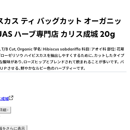
スカス ティ バッグカット オーガニッ
JAS ハーブ専門店 カリス成城 20g
, T/B Cut, Organic 学名：Hibiscus sabdariffa 科目：アオイ科 部位：花萼
/ローゼリソウ ハイビスカスを抽出しやすくするために、カットしたタイプ
かな酸味があり、ローズヒップとブレンドされて飲まれることが多いです。 バ
ＵＰさせる、鮮やかなルビー色のハーブティーです。
ス成城
詳細
件
報をさらに表示