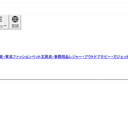
ュー
言語
貨・家具
ファッション
ペット
文房具・事務用品
レジャー・アウトドア
ホビー・ガジェッ
140種の精油を直輸入。国産品の拡大取り扱いと独自ブレンド実績。品質管理は