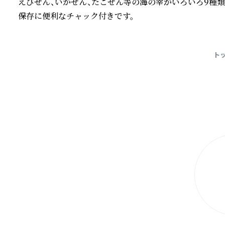
えびせん、いかせん、たこせん等の海の幸がいろいろ9種類入
保存に便利なチャック付きです。
続きを読む
ト