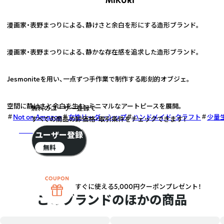
MIKURI
漫画家・表野まつりによる、静けさと余白を形にする造形ブランド。
1
漫画家・表野まつりによる、静かな存在感を追求した造形ブランド。
2
Jesmoniteを用い、一点ずつ手作業で制作する彫刻的オブジェ。
3
空間に静けさと余白を生む、ミニマルなアートピースを展開。
無料のユーザー登録で
Not on Amazon
女性リーダーシップ
ハンドメイド・クラフト
少量
すべての商品の卸価格・取引条件をチェックできます！
さらに詳しく
ユーザー登録
無料
すぐに使える5,000円クーポンプレゼント！
このブランドのほかの商品