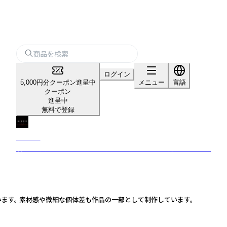
ログイン
5,000円分クーポン進呈中
メニュー
言語
クーポン
進呈中
無料で登録
MIKURI
漫画家・表野まつりによる、静けさと余白を形にする造形ブランド。
生みます。 素材感や微細な個体差も作品の一部として制作しています。