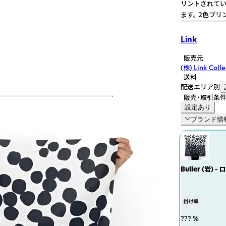
リントされてい
ます。 2色プリン
Link
販売元
(株) Link Colle
送料
配送エリア別
販売・取引条
設定あり
ブランド情
Buller (
掛け率
??? %