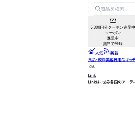
5,000円分クーポン進呈
クーポン
進呈中
無料で登録
人気
新着
食品・飲料
美容
日用品
キッ
Link
Linkは、世界各国のア