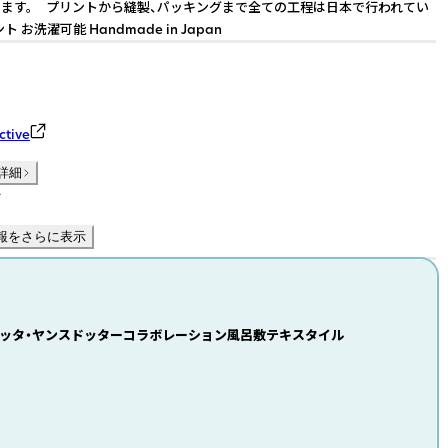
ます。 プリントから縫製、パッキングまで全ての工程は日本で行われてい
ト お洗濯可能 Handmade in Japan
ctive
詳細
件
報をさらに表示
岩) - ロッタ・ヤンスドッターコラボレーション風呂敷テキスタイル