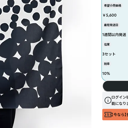
希望小売価格
￥5,600
最短発送日
1週間以内発送
在庫
3セット
税率
10
%
ログイン
能になり
【今なら】