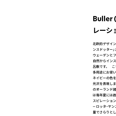
Bull
レーシ
北欧的デザイン
ンスドッター」
ウェーデンとフ
自然からインス
呂敷です。 こち
多用途にお使い
ネイビーの色を
光沢を表現しま
のオーランド諸
は毎年夏には故
スピレーション
— ロッタ・ヤンスド
量でさらりとし