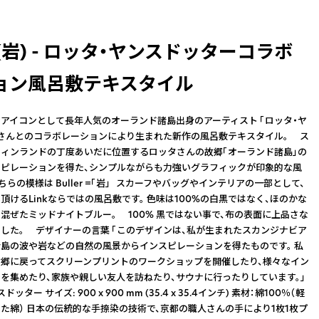
er (岩) - ロッタ・ヤンスドッターコラボ
ョン風呂敷テキスタイル
アイコンとして長年人気のオーランド諸島出身のアーティスト 「ロッタ・ヤ
さんとのコラボレーションにより生まれた新作の風呂敷テキスタイル。 ス
ィンランドの丁度あいだに位置するロッタさんの故郷「オーランド諸島」の
ピレーションを得た、シンプルながらも力強いグラフィックが印象的な風
らの模様は Buller =「岩」 スカーフやバッグやインテリアの一部として、
頂けるLinkならではの風呂敷です。 色味は100%の白黒ではなく、ほのかな
混ぜたミッドナイトブルー。 100% 黒ではない事で、布の表面に上品さな
した。 デザイナーの言葉 「このデザインは、私が生まれたスカンジナビア
島の波や岩などの自然の風景からインスピレーションを得たものです。 私
郷に戻ってスクリーンプリントのワークショップを開催したり、様々なイン
を集めたり、家族や親しい友人を訪ねたり、サウナに行ったりしています。」
ッター サイズ: 900 x 900 mm (35.4 x 35.4インチ) 素材：綿100％（軽
た綿） 日本の伝統的な手捺染の技術で、京都の職人さんの手により1枚1枚プ