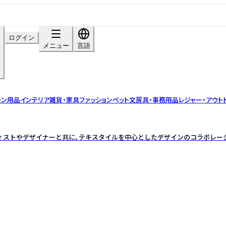
ログイン
中
メニュー
言語
チン用品
インテリア雑貨・家具
ファッション
ペット
文房具・事務用品
レジャー・アウト
ーティストやデザイナーと共に、テキスタイルを中心としたデザインのコラボレー