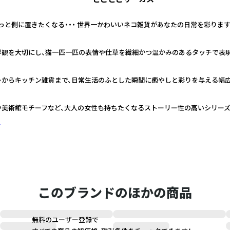
っと側に置きたくなる・・・ 世界一かわいいネコ雑貨があなたの日常を彩ります
界観を大切にし、猫一匹一匹の表情や仕草を繊細かつ温かみのあるタッチで表
ーからキッチン雑貨まで、日常生活のふとした瞬間に癒やしと彩りを与える幅
や美術館モチーフなど、大人の女性も持ちたくなるストーリー性の高いシリー
く
このブランドのほかの商品
無料のユーザー登録で