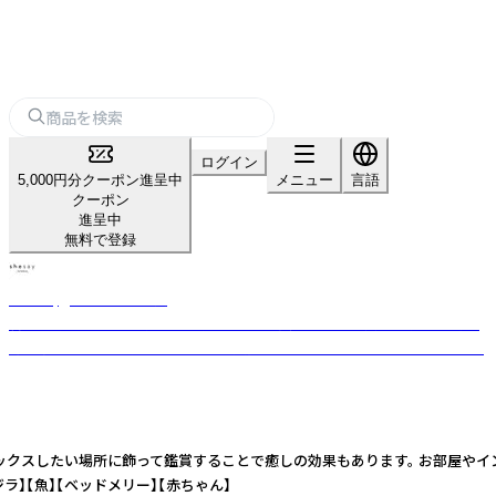
ログイン
5,000円分クーポン進呈中
メニュー
言語
クーポン
進呈中
無料で登録
shesay‗インテリア雑貨‗
暮らしを豊かにする“気づき”をカタチに。 長く使える上質な素材と日常に
寄り添うデザインを、オリジナルで展開するライフスタイルブランドです。
ックスしたい場所に飾って鑑賞することで癒しの効果もあります。 お部屋やイ
】【魚】【ベッドメリー】【赤ちゃん】