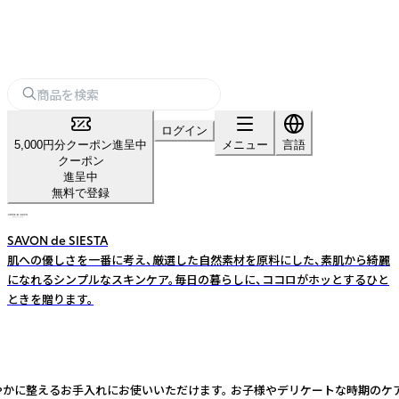
ログイン
5,000円分クーポン進呈中
メニュー
言語
クーポン
進呈中
無料で登録
SAVON de SIESTA
肌への優しさを一番に考え、厳選した自然素材を原料にした、素肌から綺麗
になれるシンプルなスキンケア。毎日の暮らしに、ココロがホッとするひと
ときを贈ります。
やかに整えるお手入れにお使いいただけます。 お子様やデリケートな時期のケ