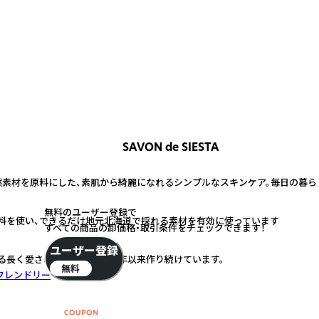
SAVON de SIESTA
然素材を原料にした、素肌から綺麗になれるシンプルなスキンケア。毎日の暮ら
無料のユーザー登録で
料を使い、できるだけ地元北海道で採れる素材を有効に使っています
すべての商品の卸価格・取引条件をチェックできます！
ユーザー登録
る長く愛される商品を創業18年以来作り続けています。
無料
フレンドリー