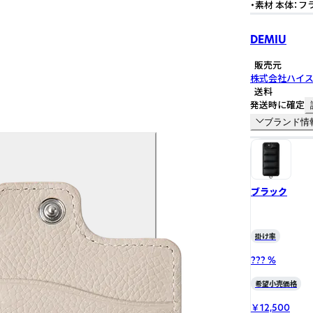
・素材 本体：フ
DEMIU
販売元
株式会社ハイ
送料
発送時に確定
ブランド情
ブラック
掛け率
??? %
希望小売価格
￥12,500