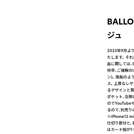
BALLO
ジュ
2023年9月よ
たします。 そ
品に関しては、
何卒、ご理解の
ン)。 風船の
ス。 上質なレ
るデザインと質
ポケット、左側
のでYouTu
るので、別売り
※iPhone1
仕切り部分と、
はカード段が1