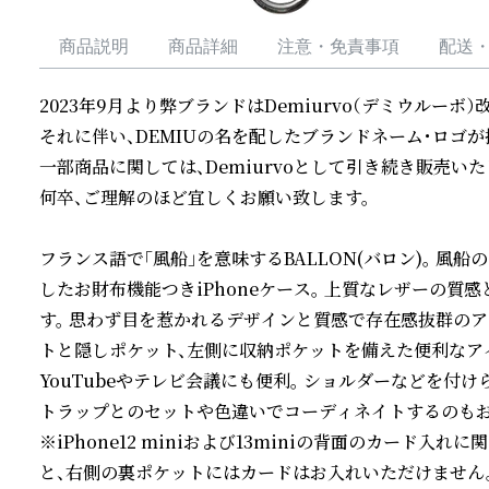
商品説明
商品詳細
注意・免責事項
配送
2023年9月より弊ブランドはDemiurvo（デミウルーボ）
それに伴い、DEMIUの名を配したブランドネーム・ロゴが採
一部商品に関しては、Demiurvoとして引き続き販売い
何卒、ご理解のほど宜しくお願い致します。

フランス語で「風船」を意味するBALLON(バロン)。 
したお財布機能つきiPhoneケース。 上質なレザーの
す。 思わず目を惹かれるデザインと質感で存在感抜群のア
トと隠しポケット、左側に収納ポケットを備えた便利なア
YouTubeやテレビ会議にも便利。 ショルダーなどを付
トラップとのセットや色違いでコーディネイトするのもおす
※iPhone12 miniおよび13miniの背面のカード
と、右側の裏ポケットにはカードはお入れいただけません