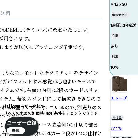
￥13,750
・送料
最短発送日
1週間以内発送
改めDEMIU（デミュウ）に改名いたします。

在庫
用されます。

たしますが順次モデルチェンジ予定です。

あり
税率
10
%
風船のようなモコモコしたテクスチャーをデザイン
質感と指にフィットする感覚が心地よいモデルで
イテムです。右扉の内側に2段のカードスリッ
イテム。 蓋をスタンドにして横置きできるので
エトープ
無料のユーザー登録で
けられるD型リングが付いているので、別売りのス
すべての商品の卸価格・取引条件をチェックできます！
すめです。

掛け率
ユーザー登録
入れに関してですが左側（ケース装着側）の仕切り部分
??? %
無料
。右側のカード入れにはカード段が1つの仕様と