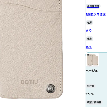
最短発送日
1週間以内発送
在庫
あり
税率
10
%
ベージュ
掛け率
??? %
希望小売価格