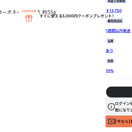
希望小売価格
￥13,750
ーボネート  ・重量  約55g
すぐに使える5,000円クーポンプレゼント！
最短発送日
1週間以内発送
在庫
あり
税率
10
%
ログイン
能になり
【今なら】