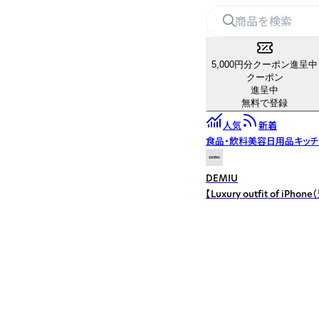
5,000円分クーポン進呈中
クーポン
進呈中
無料で登録
人気
新着
食品・飲料
美容
日用品
キッ
DEMIU
【Luxury outfit 