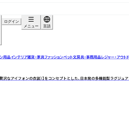
ログイン
メニュー
言語
チン用品
インテリア雑貨・家具
ファッション
ペット
文房具・事務用品
レジャー・アウト
of iPhone（贅沢なアイフォンの衣装）】をコンセプトとした、日本発の多機能型ラグ