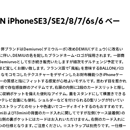
N iPhoneSE3/SE2/8/7/6s/6 ベー
り弊ブランドはDemiurvo（デミウルーボ）改めDEMIU（デミュウ）に改名い
れに伴い、DEMIUの名を配したブランドネーム・ロゴが採用されます。 一部商
Demiurvoとして引き続き販売いたしますが順次モデルチェンジ予定です。
ほど宜しくお願い致します。 フランス語で「風船」を意味するBALLON(バロ
ようなモコモコしたテクスチャーをデザインしたお財布機能つきiPhoneケー
ザーの質感と指にフィットする感覚が心地よいモデルです。 思わず目を惹かれ
感で存在感抜群のアイテムです。右扉の内側に2段のカードスリットと隠し
に収納ポケットを備えた便利なアイテム。 蓋をスタンドにして横置きできる
beやテレビ会議にも便利。 ショルダーなどを付けられるD型リングが付いてい
のストラップとのセットや色違いでコーディネイトするのもおすすめです。
2 miniおよび13miniの背面のカード入れに関してですが左側（ケース装着側）の
右側の裏ポケットにはカードはお入れいただけません。右側のカード入れに
つの仕様となります。ご注意ください。 ※ストラップは別売りです。 ー仕様ー