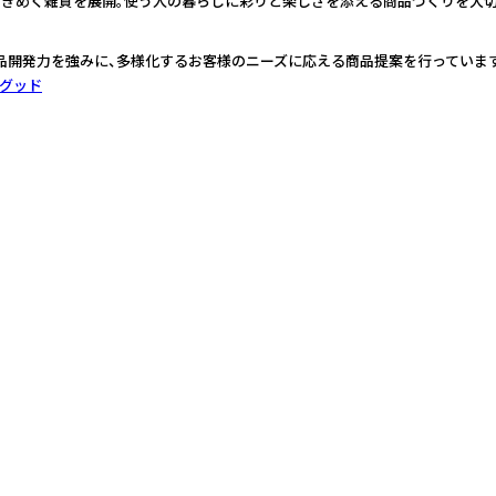
ときめく雑貨を展開。使う人の暮らしに彩りと楽しさを添える商品づくりを大切
品開発力を強みに、多様化するお客様のニーズに応える商品提案を行っています
グッド