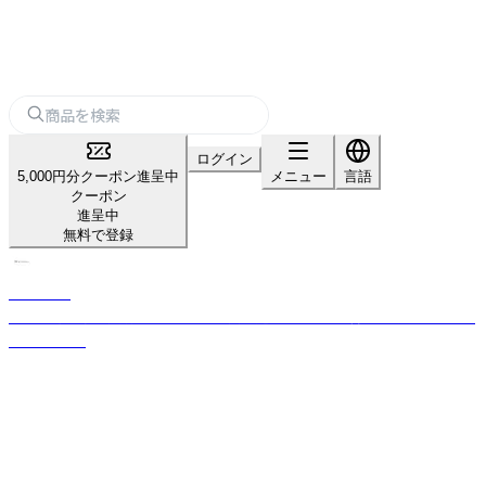
ログイン
5,000円分クーポン進呈中
メニュー
言語
クーポン
進呈中
無料で登録
KISHIMA
感性に寄り添う照明・インテリア雑貨を通じ、心地よい暮らしを提案するブ
ランドです。