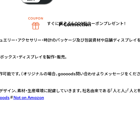
すぐに使える5,000円クーポンプレゼント！
P-Connection
ン）は、ジュエリー・アクセサリー・時計のパッケージ及び包装資材や店舗ディスプレイ
ボックス・ディスプレイを製作・販売。
可能です。（オリジナルの場合、goooods問い合わせよりメッセージをくださ
やデザイン、素材・生産環境に配慮していきます。社名由来である「人と人」「人と
ooods
Not on Amazon