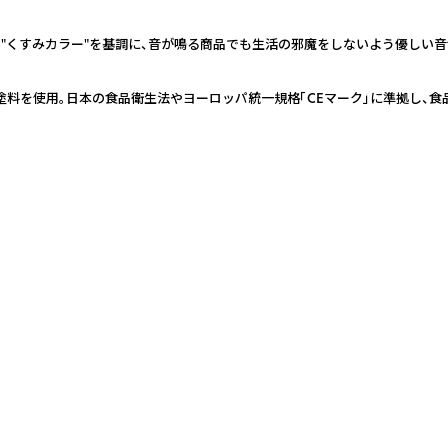
"くすみカラー"を基調に、音が鳴る商品でも生活の邪魔をしないよう優しい音
塗料を使用。日本の食品衛生法やヨーロッパ統一規格「CEマーク」に準拠し、