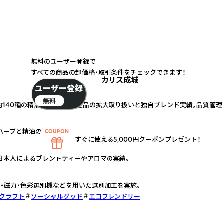
無料のユーザー登録で
すべての商品の卸価格・取引条件をチェックできます！
カリス成城
ユーザー登録
無料
約140種の精油を直輸入。国産品の拡大取り扱いと独自ブレンド実績。品質管
ハーブと精油の直輸入。
すぐに使える5,000円クーポンプレゼント！
日本人によるブレンドティーやアロマの実績。
・磁力・色彩選別機などを用いた選別加工を実施。
・クラフト
ソーシャルグッド
エコフレンドリー