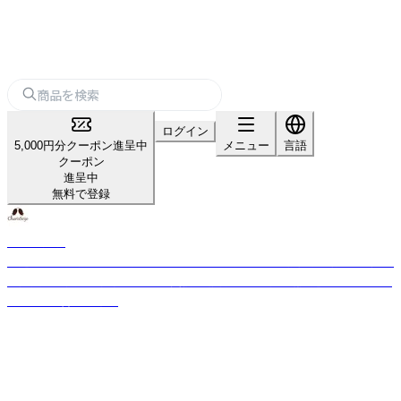
ログイン
5,000円分クーポン進呈中
メニュー
言語
クーポン
進呈中
無料で登録
カリス成城
厳選された世界からの約350種のハーブと約140種の精油を直輸入。国産品
の拡大取り扱いと独自ブレンド実績。品質管理は風力・磁力選別機などを使
用し、味と香りを確保