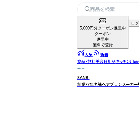
ログ
5,000円分クーポン進呈中
クーポン
進呈中
無料で登録
人気
新着
食品・飲料
美容
日用品
キッチン用品
SANBI
創業77年老舗ヘアブラシメーカー