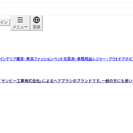
イン
メニュー
言語
インテリア雑貨・家具
ファッション
ペット
文房具・事務用品
レジャー・アウトドア
ホビ
「サンビー工業株式会社」によるヘアブラシのブランドです。一般の方にも使