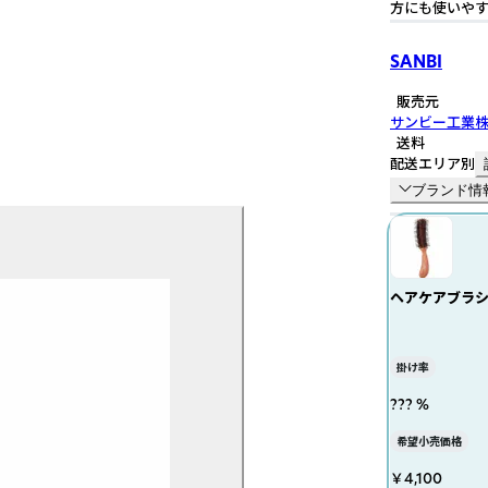
方にも使いやす
SANBI
販売元
サンビー工業
送料
配送エリア別
ブランド情
ヘアケアブラシ 
掛け率
??? %
希望小売価格
￥4,100