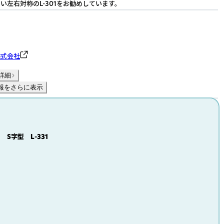
い左右対称のL-301をお勧めしています。
株式会社
詳細
報をさらに表示
S字型 L-331