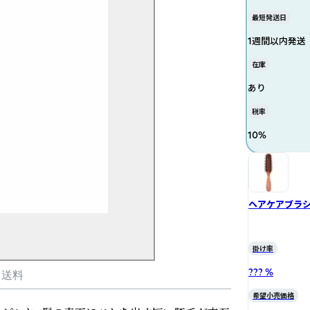
最短発送日
1週間以内発送
在庫
あり
税率
10
%
ヘアケアブラシ 
掛け率
??? %
・送料
希望小売価格