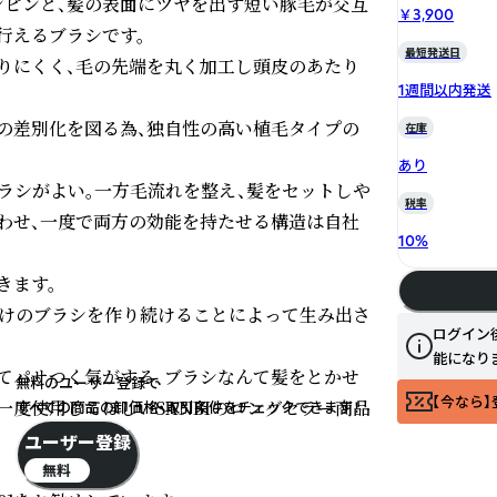
ピンと、髪の表面にツヤを出す短い豚毛が交互
￥3,900
えるブラシです。

最短発送日
りにくく、毛の先端を丸く加工し頭皮のあたり
1週間以内発送
の差別化を図る為、独自性の高い植毛タイプの
在庫
あり
ラシがよい。一方毛流れを整え、髪をセットしや
税率
わせ、一度で両方の効能を持たせる構造は自社
10
%
ます。

向けのブラシを作り続けることによって生み出さ
ログイン
能になり
てパサつく気がする、ブラシなんて髪をとかせ
無料のユーザー登録で
【今なら】
度使用してほしいSANBIのロングセラー商品
すべての商品の卸価格・取引条件をチェックできます！
ユーザー登録
無料