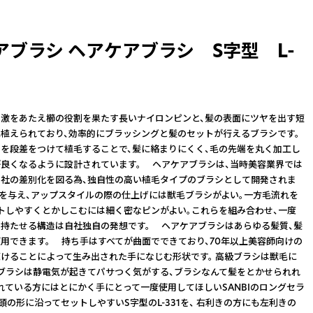
アブラシ ヘアケアブラシ S字型 L-
激をあたえ櫛の役割を果たす長いナイロンピンと、髪の表面にツヤを出す短
植えられており、効率的にブラッシングと髪のセットが行えるブラシです。
を段差をつけて植毛することで、髪に絡まりにくく、毛の先端を丸く加工し
良くなるように設計されています。 ヘアケアブラシは、当時美容業界では
社の差別化を図る為、独自性の高い植毛タイプのブラシとして開発されま
ヤを与え、アップスタイルの際の仕上げには獣毛ブラシがよい。一方毛流れを
トしやすくとかしこむには細く密なピンがよい。これらを組み合わせ、一度
持たせる構造は自社独自の発想です。 ヘアケアブラシはあらゆる髪質、髪
用できます。 持ち手はすべてが曲面でできており、70年以上美容師向けの
けることによって生み出された手になじむ形状です。 高級ブラシは獣毛に
ブラシは静電気が起きてパサつく気がする、ブラシなんて髪をとかせられれ
れている方にはとにかく手にとって一度使用してほしいSANBIのロングセラ
頭の形に沿ってセットしやすいS字型のL-331を、 右利きの方にも左利きの