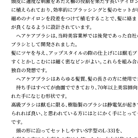
頭皮に適度な刺激をあたえ櫛の役割を果たす長いナイロン
に植えられており、効率的にブラッシングと髪のセットが行
細めのナイロンを段差をつけて植毛することで、髪に絡ま
が良くなるように設計されています。

　ヘアケアブラシは、当時美容業界では後発であった自社
ブラシとして開発されました。

髪にツヤを与え、アップスタイルの際の仕上げには獣毛ブ
すくとかしこむには細く密なピンがよい。これらを組み合
独自の発想です。

　ヘアケアブラシはあらゆる髪質、髪の長さの方に使用でき
　持ち手はすべてが曲面でできており、70年以上美容師
れた手になじむ形状です。

高級ブラシは獣毛に限る、樹脂製のブラシは静電気が起き
られれば良い、と思われている方にはとにかく手にとって一
です。

　頭の形に沿ってセットしやすいS字型のL-331を、
