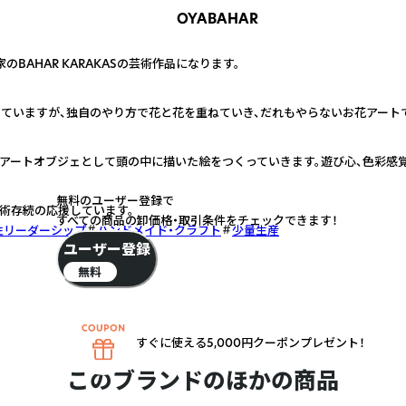
OYABAHAR
BAHAR KARAKASの芸術作品になります。
していますが、独自のやり方で花と花を重ねていき、だれもやらないお花アート
。アートオブジェとして頭の中に描いた絵をつくっていきます。遊び心、色彩感
無料のユーザー登録で
術存続の応援しています。
すべての商品の卸価格・取引条件をチェックできます！
性リーダーシップ
ハンドメイド・クラフト
少量生産
ユーザー登録
無料
すぐに使える5,000円クーポンプレゼント！
このブランドのほかの商品