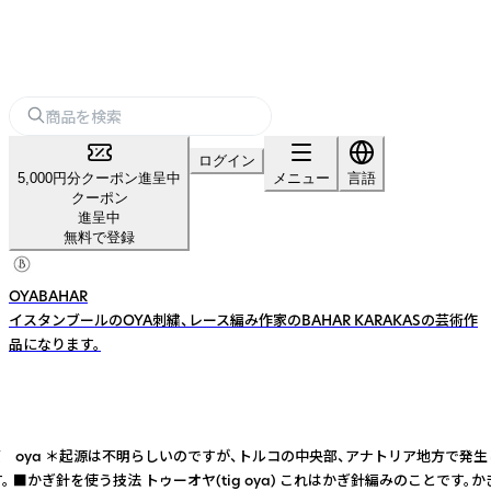
ログイン
5,000円分クーポン進呈中
メニュー
言語
クーポン
進呈中
無料で登録
OYABAHAR
イスタンブールのOYA刺繍、レース編み作家のBAHAR KARAKASの芸術作
品になります。
 oya ＊起源は不明らしいのですが、トルコの中央部、アナトリア地方で発
です。 ■かぎ針を使う技法 トゥーオヤ(tig oya) これはかぎ針編みの