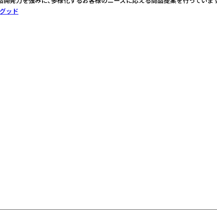
品開発力を強みに、多様化するお客様のニーズに応える商品提案を行っています
グッド