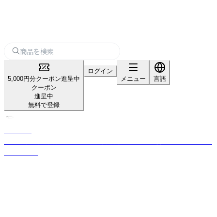
ログイン
5,000円分クーポン進呈中
メニュー
言語
クーポン
進呈中
無料で登録
KISHIMA
感性に寄り添う照明・インテリア雑貨を通じ、心地よい暮らしを提案するブ
ランドです。