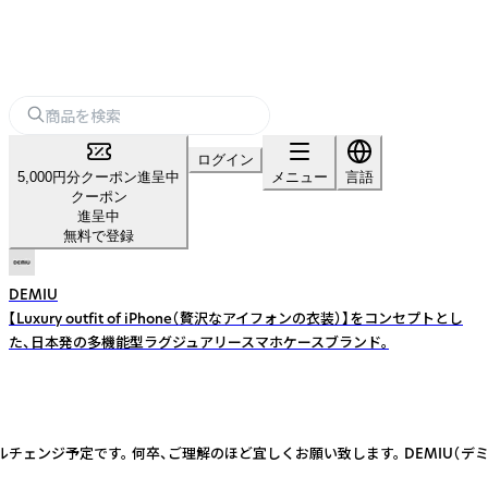
ログイン
5,000円分クーポン進呈中
メニュー
言語
クーポン
進呈中
無料で登録
DEMIU
【Luxury outfit of iPhone（贅沢なアイフォンの衣装）】をコンセプトとし
た、日本発の多機能型ラグジュアリースマホケースブランド。
モデルチェンジ予定です。 何卒、ご理解のほど宜しくお願い致します。 DEMIU