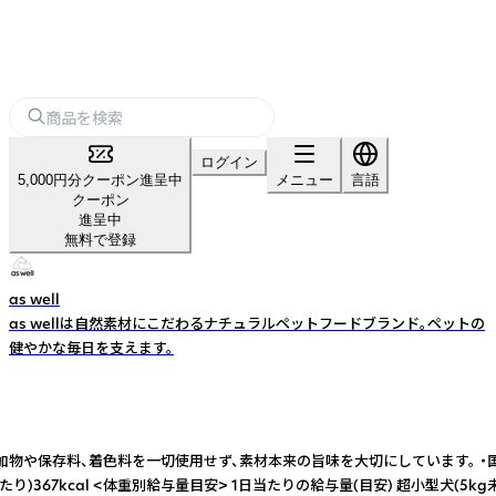
ログイン
5,000円分クーポン進呈中
メニュー
言語
クーポン
進呈中
無料で登録
as well
as wellは自然素材にこだわるナチュラルペットフードブランド。ペットの
健やかな毎日を支えます。
、着色料を一切使用せず、素材本来の旨味を大切にしています。 ・国産豚耳100％
67kcal <体重別給与量目安> 1日当たりの給与量(目安) 超小型犬(5kg未満)