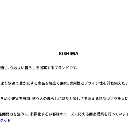
KISHIMA
通じ、心地よい暮らしを提案するブランドです。
をより快適で豊かにする商品を幅広く展開。実用性とデザイン性を兼ね備えたア
ときめく雑貨を展開。使う人の暮らしに彩りと楽しさを添える商品づくりを大切
品開発力を強みに、多様化するお客様のニーズに応える商品提案を行っています
グッド