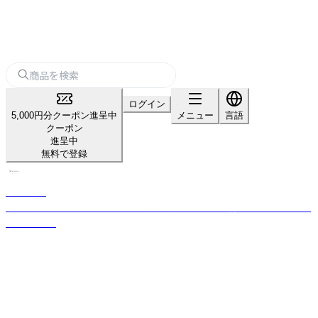
ログイン
5,000円分クーポン進呈中
メニュー
言語
クーポン
進呈中
無料で登録
KISHIMA
感性に寄り添う照明・インテリア雑貨を通じ、心地よい暮らしを提案するブ
ランドです。