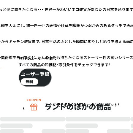
っと側に置きたくなる・・・ 世界一かわいいネコ雑貨があなたの日常を彩ります
界観を大切にし、猫一匹一匹の表情や仕草を繊細かつ温かみのあるタッチで表
ーからキッチン雑貨まで、日常生活のふとした瞬間に癒やしと彩りを与える幅
や美術館モチーフなど、大人の女性も持ちたくなるストーリー性の高いシリー
無料のユーザー登録で
すべての商品の卸価格・取引条件をチェックできます！
く
ユーザー登録
無料
このブランドのほかの商品
すぐに使える5,000円クーポンプレゼント！