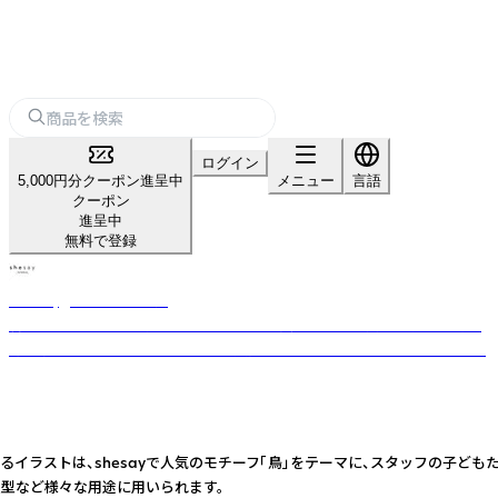
ログイン
5,000円分クーポン進呈中
メニュー
言語
クーポン
進呈中
無料で登録
shesay‗インテリア雑貨‗
暮らしを豊かにする“気づき”をカタチに。 長く使える上質な素材と日常に
寄り添うデザインを、オリジナルで展開するライフスタイルブランドです。
いるイラストは、shesayで人気のモチーフ「鳥」をテーマに、スタッフの
模型など様々な用途に用いられます。