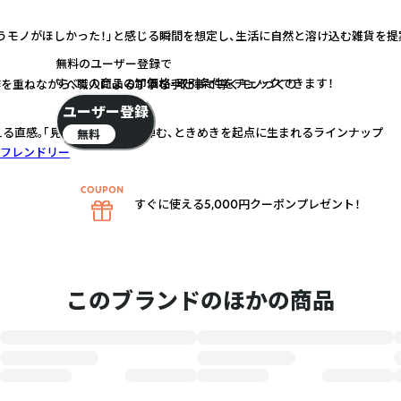
うモノがほしかった！」と感じる瞬間を想定し、生活に自然と溶け込む雑貨を提
無料のユーザー登録で
すべての商品の卸価格・取引条件をチェックできます！
作を重ねながら、職人による丁寧な手仕事で導くモノづくり
ユーザー登録
える直感。「見つけた！」と心が弾む、ときめきを起点に生まれるラインナップ
無料
フレンドリー
すぐに使える5,000円クーポンプレゼント！
このブランドのほかの商品