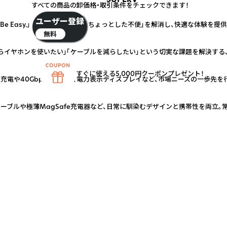
すべての商品の卸価格・取引条件をチェックできます！
ユーザー登録
ould Be Easy.」 生活の中で感じる「ちょっとした不便」を解消し、快適な体験
無料
がらイヤホンを使いたい」「ケーブルを減らしたい」という切実な課題を解決する
すぐに使える5,000円クーポンプレゼント！
急速充電や40Gbps高速転送、電力表示ディスプレイなど、市場ニーズの一歩先
ケーブルや極薄MagSafe充電器など、日常に馴染むデザインと携帯性を両立