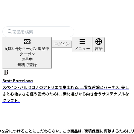
ログイン
5,000円分クーポン進呈中
メニュー
言語
クーポン
進呈中
無料で登録
Brott Barcelona
スペイン・バルセロナのアトリエで生まれる、上質な首輪とハーネス。美し
さと心地よさを纏う愛犬のために、素材選びから向き合うサステナブルな
クラフト。
のを身につけることにこだわらない。 この商品は、環境保護に貢献するために