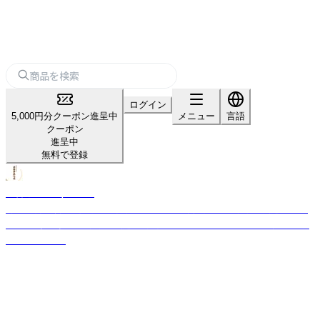
ログイン
5,000円分クーポン進呈中
メニュー
言語
クーポン
進呈中
無料で登録
法善寺あられ/ふじや
弊社は創業以来、原料のもち米にこだわった商品を作る米菓の製造メーカ
ーです。 多種多様は米菓を製造し、独自の企画、デザインで楽しい売場を提
案いたします。